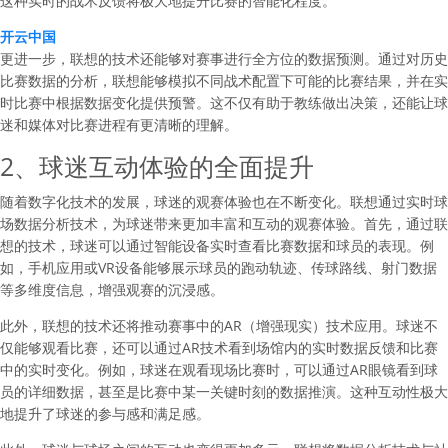
这种实时的战术反馈将极大地提升比赛的智能化程度。
开云中国
更进一步，联想的技术还能够对赛事进行全方位的数据预测。通过对历史
比赛数据的分析，联想能够模拟不同战术配置下可能的比赛结果，并在实
时比赛中根据数据变化提供预警。这不仅有助于教练做出决策，还能让球
迷和媒体对比赛进程有更清晰的理解。
2、球迷互动体验的全面提升
随着数字化技术的发展，球迷的观赛体验也在不断变化。联想通过实时球
场数据分析技术，为球迷带来更加丰富和互动的观赛体验。首先，通过联
想的技术，球迷可以通过智能设备实时查看比赛数据和球员的表现。例
如，手机应用或VR设备能够展示球员的跑动轨迹、传球路线、射门数据
等多维度信息，增强观赛的沉浸感。
此外，联想的技术还将推动赛事中的AR（增强现实）技术应用。球迷不
仅能够观看比赛，还可以通过AR技术看到场馆内的实时数据反馈和比赛
中的实时变化。例如，球迷在观看现场比赛时，可以通过AR眼镜看到球
员的详细数据，甚至是比赛中某一关键时刻的数据推演。这种互动性极大
地提升了球迷的参与感和满足感。