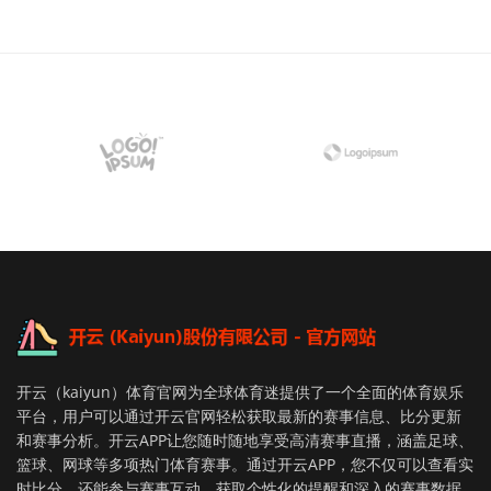
开云（kaiyun）体育官网为全球体育迷提供了一个全面的体育娱乐
平台，用户可以通过开云官网轻松获取最新的赛事信息、比分更新
和赛事分析。开云APP让您随时随地享受高清赛事直播，涵盖足球、
篮球、网球等多项热门体育赛事。通过开云APP，您不仅可以查看实
时比分，还能参与赛事互动、获取个性化的提醒和深入的赛事数据