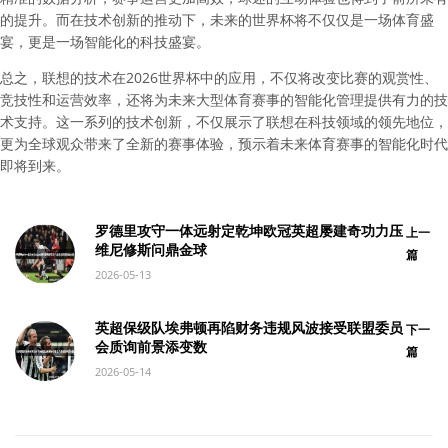
的提升。而在技术创新的推动下，未来的世界杯将不仅仅是一场体育盛
宴，更是一场智能化的科技盛宴。
总之，联想的技术在2026世界杯中的应用，不仅将改变比赛的观赏性、
竞技性和运营效率，还将为未来大型体育赛事的智能化管理提供有力的技
术支持。这一系列的技术创新，不仅展示了联想在科技领域的领先地位，
更为全球观众带来了全新的赛事体验，预示着未来体育赛事的智能化时代
即将到来。
罗德里攻守一体远射定乾坤欧冠英超屡建奇功力压
上一
维尼修斯问鼎金球
篇
2026-05-13
英超保级队埃弗顿再陷财务违规风波接受联盟委员
下一
会质询前景添变数
篇
2026-05-14