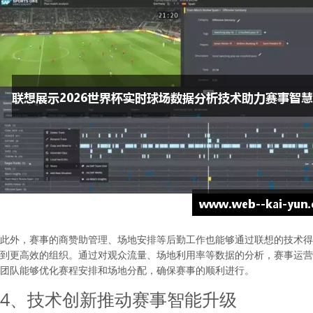
此外，赛事的商赞助管理、场地安排等后勤工作也能够通过联想的技术得
到更高效的组织。通过对观众流量、场地利用率等数据的分析，赛事运营
团队能够优化赛程安排和场地分配，确保赛事的顺利进行。
4、技术创新推动赛事智能升级