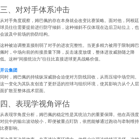
三、对对手体系冲击
从对手角度观察，姆巴佩的存在本身就会改变比赛策略。面对他，阿根廷
球员往往需要提前进行防守倾斜，这种倾斜不仅体现在边后卫站位上，也
会波及中前场的协防结构。
这种被迫调整直接削弱了对手的进攻完整性。当更多精力被用于限制姆巴
佩时，中场向前的衔接质量下降，反击速度放缓，整体进攻威胁随之降
低。这种“间接统治力”往往比直接进球更具战略价值。
开云集团
同时，姆巴佩的持续纵深威胁会迫使对方防线回收，从而压缩中场空间。
这一变化为其队友创造了更舒适的控球与组织环境，使其影响力从个人层
面扩散至整体战术层面。
四、表现学视角评估
从表现学角度分析，姆巴佩的稳定性是其统治力的重要保障。他在高强度
对抗中的输出波动较小，即便被重点盯防，依然能够通过跑动与牵制维持
比赛影响。