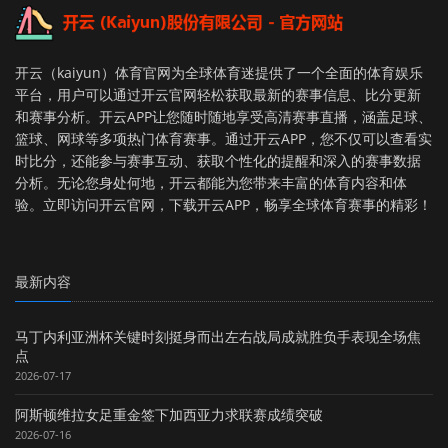
开云（kaiyun）体育官网为全球体育迷提供了一个全面的体育娱乐
平台，用户可以通过开云官网轻松获取最新的赛事信息、比分更新
和赛事分析。开云APP让您随时随地享受高清赛事直播，涵盖足球、
篮球、网球等多项热门体育赛事。通过开云APP，您不仅可以查看实
时比分，还能参与赛事互动、获取个性化的提醒和深入的赛事数据
分析。无论您身处何地，开云都能为您带来丰富的体育内容和体
验。立即访问开云官网，下载开云APP，畅享全球体育赛事的精彩！
最新内容
马丁内利亚洲杯关键时刻挺身而出左右战局成就胜负手表现全场焦
点
2026-07-17
阿斯顿维拉女足重金签下加西亚力求联赛成绩突破
2026-07-16