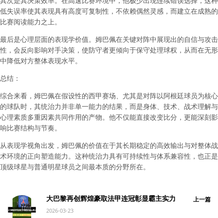
其次是其决策效率。在高速比赛环境中，他极少出现连续错误选择，这种
低失误率使其表现具有高度可复制性，不依赖偶然灵感，而建立在成熟的
比赛阅读能力之上。
最后是心理层面的表现学价值。姆巴佩在关键对阵中展现出的自信与攻击
性，会反向影响对手决策，使防守者更倾向于保守处理球权，从而在无形
中降低对方整体表现水平。
总结：
综合来看，姆巴佩在假设性的西甲赛场、尤其是对阵以阿根廷球员为核心
的球队时，其统治力并非单一能力的结果，而是身体、技术、战术理解与
心理素质多重因素共同作用的产物。他不仅能直接改变比分，更能深刻影
响比赛结构与节奏。
从表现学视角出发，姆巴佩的价值在于其长期稳定的高效输出与对整体战
术环境的正向塑造能力。这种统治力具有可持续性与体系兼容性，也正是
顶级球星与普通明星球员之间最本质的分野所在。
大巴黎再创辉煌豪取法甲连冠彰显霸主实力
上一篇
2026-03-23