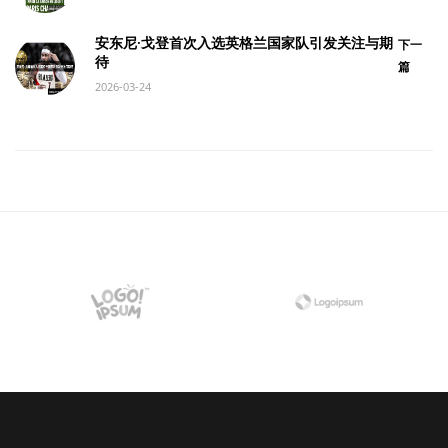
安东尼·戈登首次入选英格兰国家队引发关注与期
下一
待
篇
2026-03-24