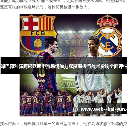
速能力成为撕裂防线的“非常规变量”，尤其在面对技术细腻、但整体回追
速度有限的阿根廷球员时，这种优势被进一步放大。
技术层面上，姆巴佩并非单一的直线型突破手。他在高速状态下对球的控