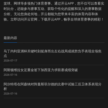
篮球、网球等多项热门体育赛事。通过开云APP，您不仅可以查看实
时比分，还能参与赛事互动、获取个性化的提醒和深入的赛事数据
分析。无论您身处何地，开云都能为您带来丰富的体育内容和体
验。立即访问开云官网，下载开云APP，畅享全球体育赛事的精彩！
最新内容
马丁内利亚洲杯关键时刻挺身而出左右战局成就胜负手表现全场焦
点
2026-07-17
阿斯顿维拉女足重金签下加西亚力求联赛成绩突破
2026-07-16
阿尔特塔在阿森纳对阵曼斯菲尔德的比赛中试验三后卫体系表现分
析
2026-07-16