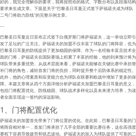
好的，我完全理解你的要求，我将按照你的格式、字数分布以及段落结构
要求来生成文章。下面是关于“巴黎圣日耳曼正式签下萨福诺夫成为球队
二号门将助力防线”的完整示例文章。
---
巴黎圣日耳曼近日宣布正式签下白俄罗斯门将萨福诺夫，这一举动立即引
发了足坛的广泛关注。萨福诺夫的加盟不仅丰富了球队的门将阵容，也为
巴黎圣日耳曼的防线提供了更加稳固的保障。作为一名经验丰富且技术全
面的门将，萨福诺夫在国际赛场上积累了丰富的经验，他的到来预计将为
球队带来多重优势。从战术层面来看，萨福诺夫能够在关键比赛中承担替
补门将的角色，减轻首发门将的负担，同时提升整个后防体系的稳定性。
此外，他的心理素质和应变能力也为球队在联赛和欧战中增加了更多的保
障。本篇文章将从四个方面详细分析萨福诺夫加盟巴黎圣日耳曼的意义，
包括门将配置优化、防线稳固、球队战术多样化以及未来潜力培养，为读
者全面呈现这一签约的深远影响。
1、门将配置优化
萨福诺夫的加盟首先带来了门将位置的优化。在此前，巴黎圣日耳曼的门
将阵容相对单一，首发门将承担了几乎全部的重要比赛任务，这在高强度
赛程下容易导致疲劳和状态波动。萨福诺夫的加入为球队提供了可靠的二