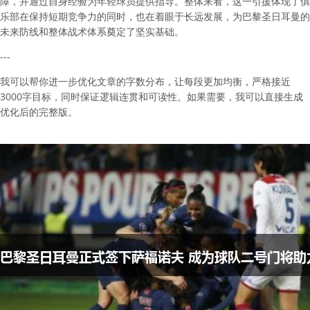
障，并通过自身经验为年轻球员提供指导。整体来看，这一引援体现了俱
乐部在保持短期竞争力的同时，也在着眼于长远发展，为巴黎圣日耳曼的
未来防线和整体战术体系奠定了坚实基础。
---
我可以帮你进一步优化文章的字数分布，让每段更加均衡，严格接近
3000字目标，同时保证逻辑连贯和可读性。如果需要，我可以直接生成
优化后的完整版。