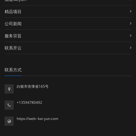
精品项目
公司新闻
服务宗旨
联系开云
联系方式
白银市舍薄省165号
+13594780492
https://web--kai-yun.com