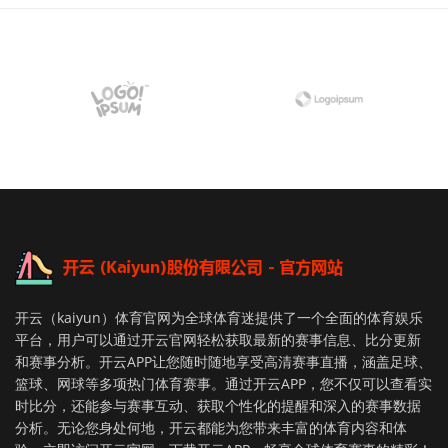
开云（kaiyun）体育官网为全球体育迷提供了一个全面的体育娱乐
平台，用户可以通过开云官网轻松获取最新的赛事信息、比分更新
和赛事分析。开云APP让您随时随地享受高清赛事直播，涵盖足球、
篮球、网球等多项热门体育赛事。通过开云APP，您不仅可以查看实
时比分，还能参与赛事互动、获取个性化的提醒和深入的赛事数据
分析。无论您身处何地，开云都能为您带来丰富的体育内容和体