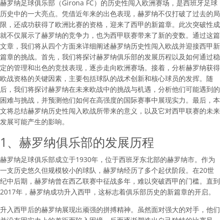
赫罗纳足球俱乐部（Girona FC）的历史性闯入欧洲赛场，是西班牙足球
历史中的一大亮点。凭借近年来的出色表现，赫罗纳不仅打破了过去的局
限，还成功获得了欧洲比赛的资格，迎来了西甲的新篇章。此次突破性成
就不仅展示了赫罗纳的竞争力，也为西甲联赛带来了新的变数。通过这篇
文章，我们将从四个方面来详细阐述赫罗纳历史性闯入欧战并迎接西甲新
篇章的挑战。首先，我们将探讨赫罗纳俱乐部的发展历程以及如何通过稳
定的管理和出色的竞技表现，逐步走向欧洲赛场。接着，分析赫罗纳获得
欧战资格的关键因素，主要包括球队的战术创新和核心球员的发挥。随
后，我们将探讨赫罗纳在未来欧战中的挑战与机遇，分析他们可能遇到的
困难与挑战，并预测他们如何在高强度的国际赛事中展现实力。最后，本
文将总结赫罗纳历史性闯入欧战所带来的意义，以及它对西甲联赛的未来
发展可能产生的影响。
1、赫罗纳俱乐部的发展历程
赫罗纳足球俱乐部成立于1930年，位于西班牙东北部的赫罗纳市。作为
一支历史悠久但规模较小的球队，赫罗纳经历了多个起伏阶段。在20世
纪中后期，赫罗纳曾在西乙联赛中征战多年，难以突破西甲的门槛。直到
2017年，赫罗纳成功升入西甲，这标志着俱乐部历史的新篇章的开启。
升入西甲后的赫罗纳展现出顽强的拼搏精神。虽然面对强大的对手，他们