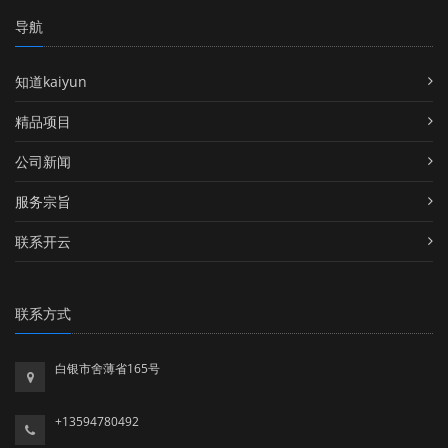
导航
知道kaiyun
精品项目
公司新闻
服务宗旨
联系开云
联系方式
白银市舍薄省165号
+13594780492