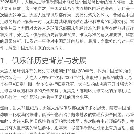
2026年3月，大连人足球俱乐部因未能通过中国足球协会的准入标准，正
式宣布解散。这一消息对于中国足球乃至大连地区的球迷来说，无疑是一
次巨大的冲击。大连人足球俱乐部作为一支历史悠久的球队，曾经在中国
足球的舞台上辉煌一时，尤其是其雄厚的球迷基础和丰富的足球文化。本
文将从四个方面对大连人足球俱乐部因未能通过准入标准宣布解散进行详
细探讨，分别是：俱乐部历史背景与发展、准入标准的意义与要求、解散
的原因分析、以及这一事件对中国足球的影响。最后，文章将结合这一事
件，展望中国足球未来的发展方向。
1、俱乐部历史背景与发展
大连人足球俱乐部的历史可以追溯到20世纪80年代。作为中国足球的传
统强队之一，大连人队在90年代和2000年代初期取得了辉煌的成绩，尤
其在甲A联赛时期，曾多次夺得联赛冠军。大连队的成功离不开其强大的
足球基础设施和雄厚的资金支持，尤其是大连地区足球文化的深厚积淀。
曾几何时，大连足球代表着中国足球的顶尖水平。
然而，进入21世纪后，大连人足球俱乐部经历了多次起伏。随着中国足
球职业化改革的推进，俱乐部也面临了越来越多的管理和资金问题。尽管
如此，大连人队仍旧保持着较高的竞技水平，多次跻身中超顶级行列，并
且拥有大量忠实的球迷群体。近年来，尽管俱乐部在成绩上有所波动，但