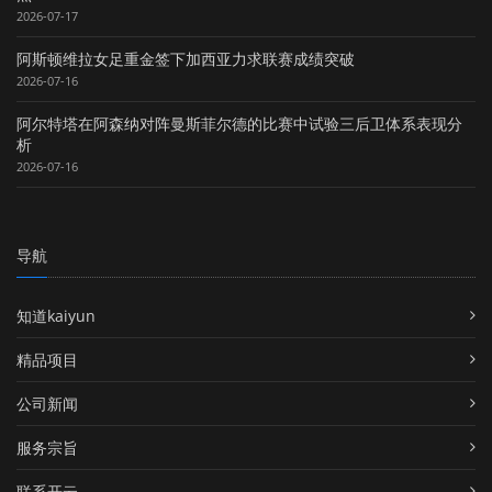
2026-07-17
阿斯顿维拉女足重金签下加西亚力求联赛成绩突破
2026-07-16
阿尔特塔在阿森纳对阵曼斯菲尔德的比赛中试验三后卫体系表现分
析
2026-07-16
导航
知道kaiyun
精品项目
公司新闻
服务宗旨
联系开云