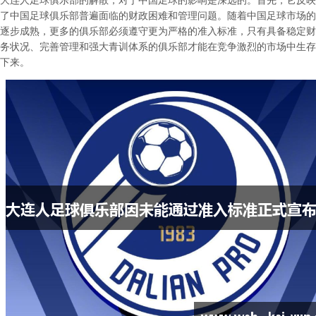
了中国足球俱乐部普遍面临的财政困难和管理问题。随着中国足球市场的
逐步成熟，更多的俱乐部必须遵守更为严格的准入标准，只有具备稳定财
务状况、完善管理和强大青训体系的俱乐部才能在竞争激烈的市场中生存
下来。