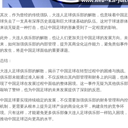
其次，作为曾经的传统强队，大连人足球俱乐部的解散，也意味着中国足
球失去了一支具有深厚历史底蕴和巨大球迷基础的队伍。这对于球迷群体
来说无疑是一种打击，也让中国足球的形象受到了一定程度的影响。
此外，大连人俱乐部的解散，也让人们更加关注中国足球的发展方向。未
来，如何加强俱乐部的内部管理，提升其商业化运作能力，避免类似事件
的发生，将是中国足球面临的重要课题。
总结：
大连人足球俱乐部的解散，揭示了中国足球在转型过程中的困难与挑战。
俱乐部未能通过准入标准，不仅反映出其内部管理和财务上的问题，也体
现了中国足球在发展过程中面临的整体困境。这一事件无疑为其他俱乐部
敲响了警钟，也为中国足球的未来发展提供了深刻的反思。
中国足球要实现持续稳定的发展，不仅需要加强俱乐部的财务管理和内控
机制，更需要从根本上提升足球产业的商业化水平，构建良性的竞争环
境。只有这样，才能避免更多俱乐部像大连人足球俱乐部一样陷入困境，
推动中国足球迈向更高的水平。