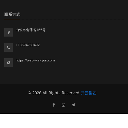
联系方式
白银市舍薄省165号
+13594780492
https://web--kai-yun.com
© 2026 All Rights Reserved
开云集团
.