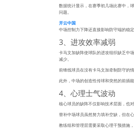
数据统计显示，在赛季初几场比赛中，
问题。
开云中国
中场控制力下降还直接影响防守端的稳
3、进攻效率减弱
卡马文加缺阵使球队的进攻组织缺乏中
减少。
前锋线球员在没有卡马文加牵制防守的
此外，中场的创造性传球和突然的前插
4、心理士气波动
核心球员的缺阵不仅影响技术层面，也
替补中场球员虽然努力填补空缺，但在
教练组和管理层需要采取心理干预措施