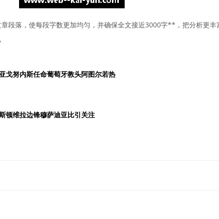
文章段落，使每段字数更加均匀，并确保全文接近3000字**，把分析更
？
亚戈努内斯任命葡萄牙教头阿图尔若热
斯顿维拉边锋穆萨迪亚比引关注