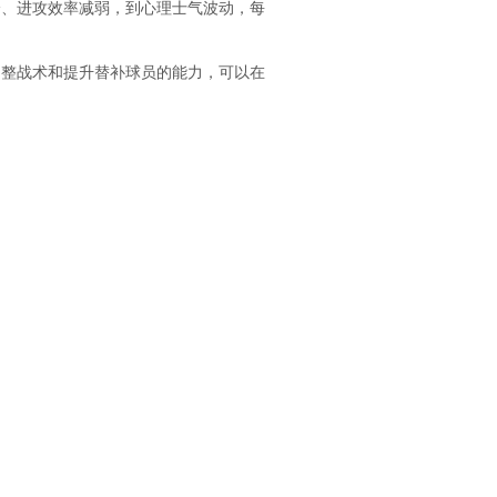
降、进攻效率减弱，到心理士气波动，每
。
调整战术和提升替补球员的能力，可以在