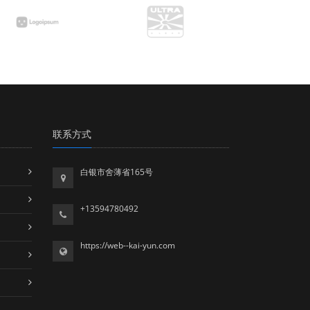
联系方式
白银市舍薄省165号
+13594780492
https://web--kai-yun.com