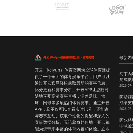
最新内
开云（kaiyun）体育官网为全球体育迷提
马丁内
供了一个全面的体育娱乐平台，用户可以
局成就
通过开云官网轻松获取最新的赛事信息、
2026-07-
比分更新和赛事分析。开云APP让您随时
随地享受高清赛事直播，涵盖足球、篮
阿斯顿
成绩突
球、网球等多项热门体育赛事。通过开云
2026-07-
APP，您不仅可以查看实时比分，还能参
与赛事互动、获取个性化的提醒和深入的
阿尔特
赛事数据分析。无论您身处何地，开云都
中试验
能为您带来丰富的体育内容和体验。立即
2026-07-