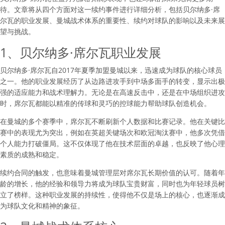
待。文章将从四个方面对这一续约事件进行详细分析，包括贝尔纳多·席
尔瓦的职业发展、曼城战术体系的重要性、续约对球队的影响以及未来展
望与挑战。
1、贝尔纳多·席尔瓦职业发展
贝尔纳多·席尔瓦自2017年夏季加盟曼城以来，迅速成为球队的核心球员
之一。他的职业发展经历了从边路进攻手到中场多面手的转变，显示出极
强的适应能力和战术理解力。无论是在高速反击中，还是在中场组织进攻
时，席尔瓦都能以精准的传球和灵巧的控球能力帮助球队创造机会。
在曼城的多个赛季中，席尔瓦不断刷新个人数据和比赛记录。他在关键比
赛中的表现尤为突出，例如在英超关键场次和欧冠淘汰赛中，他多次凭借
个人能力打破僵局。这不仅体现了他在技术层面的卓越，也反映了他心理
素质的成熟和稳定。
续约合同的触发，也意味着曼城管理层对席尔瓦长期价值的认可。随着年
龄的增长，他的经验和领导力将成为球队宝贵财富，同时也为年轻球员树
立了榜样。这种职业发展的持续性，使得他不仅是场上的核心，也逐渐成
为球队文化和精神的象征。