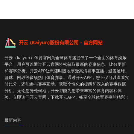
开云（kaiyun）体育官网为全球体育迷提供了一个全面的体育娱乐
平台，用户可以通过开云官网轻松获取最新的赛事信息、比分更新
和赛事分析。开云APP让您随时随地享受高清赛事直播，涵盖足球、
篮球、网球等多项热门体育赛事。通过开云APP，您不仅可以查看实
时比分，还能参与赛事互动、获取个性化的提醒和深入的赛事数据
分析。无论您身处何地，开云都能为您带来丰富的体育内容和体
验。立即访问开云官网，下载开云APP，畅享全球体育赛事的精彩！
最新内容