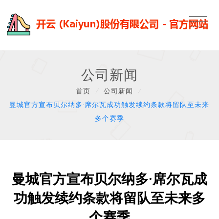
公司新闻
首页
/
公司新闻
/
曼城官方宣布贝尔纳多·席尔瓦成功触发续约条款将留队至未来
多个赛季
曼城官方宣布贝尔纳多·席尔瓦成
功触发续约条款将留队至未来多
个赛季