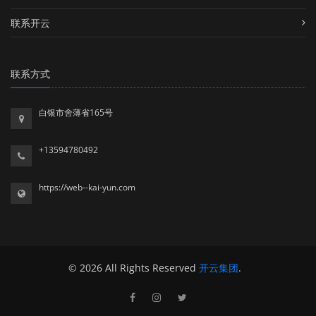
联系开云
联系方式
白银市舍薄省165号
+13594780492
https://web--kai-yun.com
© 2026 All Rights Reserved
开云集团
.