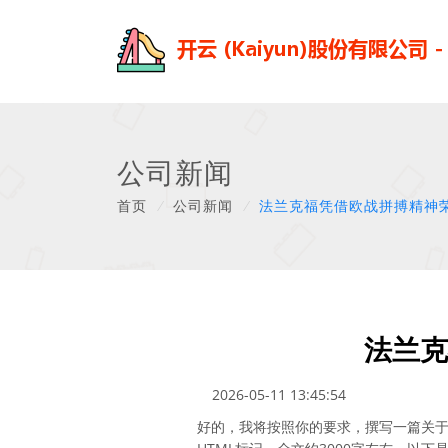
公司新闻
首页
/
公司新闻
/
法兰克福凭借欧战拼搏精神
法兰克
2026-05-11 13:45:54
好的，我将按照你的要求，撰写一篇关于