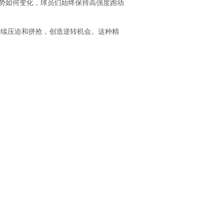
局势如何变化，球员们始终保持高强度跑动
持续压迫和拼抢，创造逆转机会。这种精