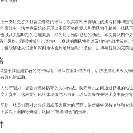
是完整示例：
上一支历史悠久且备受尊敬的球队，以其在欧洲赛场上的拼搏精神和坚韧
赛的鏖战中，法兰克福始终展现出不屈不挠的意志和团队协作精神。球队
反击以及关键时刻的心理素质，成为对手难以撼动的劲旅。本文将从四个
的防守风格、顽强拼搏的比赛精神、卓越的团队协作以及独特的战术策略
力，也能够让人们更加深刻地体会到足球运动中坚毅、拼搏与智慧的完美
格
先得益于其坚如磐石的防守风格。球队在面对强敌时，后防线展现出令人
系有效化解威胁。
个人防守能力，更强调整体防守的协同作战。防守球员之间通过精准的站
强度比赛中，这种防守风格体现得尤为明显，球队能够在关键比赛中保持
的坚韧。球员们面对比分落后或压力巨大的局面，依然能够保持冷静和专
上多次上演防守奇迹，巩固了“铁血球会”的形象。
神