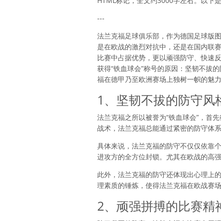
HTML标记，全文约3000字左右。以下
---
法兰克福足球俱乐部，作为德国足球版图
是在欧战的激烈对抗中，还是在国内联
比赛中占据优势，更以顽强防守、快速
获得“铁血球会”称号的原因：坚韧不拔
福在德甲乃至欧洲赛场上独树一帜的魅
1、坚韧不拔的防守风
法兰克福之所以被誉为“铁血球会”，首
战术，法兰克福总能通过紧密的防守体
具体来说，法兰克福的防守不仅仅依靠
进攻方的全方位封锁。尤其在欧战的高
此外，法兰克福的防守还体现出心理上
理素质的锤炼，使得法兰克福在欧战赛场
2、顽强拼搏的比赛精