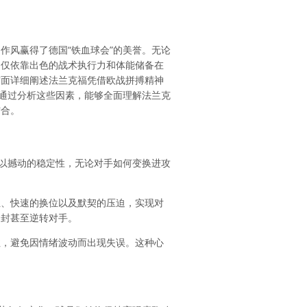
作风赢得了德国“铁血球会”的美誉。无论
不仅依靠出色的战术执行力和体能储备在
方面详细阐述法兰克福凭借欧战拼搏精神
。通过分析这些因素，能够全面理解法兰克
结合。
难以撼动的稳定性，无论对手如何变换进攻
位、快速的换位以及默契的压迫，实现对
零封甚至逆转对手。
注，避免因情绪波动而出现失误。这种心