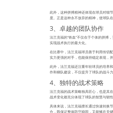
此外，这种拼搏精神还体现在球员对细
度。正是这种永不放弃的精神，使球队在
3、卓越的团队协作
法兰克福的“铁血”不仅在于个体的拼搏
实现战术执行的最大化。
在比赛中，法兰克福球员善于利用传切
实力更强的对手，也能保持稳定表现，
此外，法兰克福还注重年轻球员的培养
作和梯队建设，不仅提升了球队的战斗力
4、独特的战术策略
法兰克福的战术策略独具匠心，也是其
战术变化都充分体现了球队的智慧与韧
具体来说，法兰克福擅长通过快速转换
合，既保证整体防守稳固，又能够在关