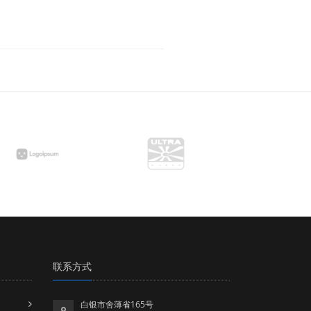
联系方式
白银市舍薄省165号