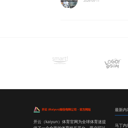
2026-05-11
最新内
开云（kaiyun）体育官网为全球体育迷提
马丁内
供了一个全面的体育娱乐平台，用户可以