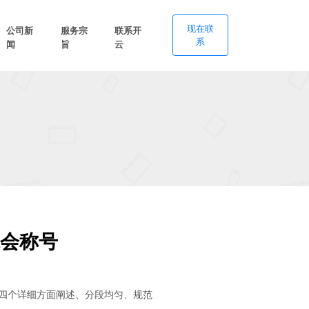
现在联
公司新
服务宗
联系开
系
闻
旨
云
会称号
、四个详细方面阐述、分段均匀、规范