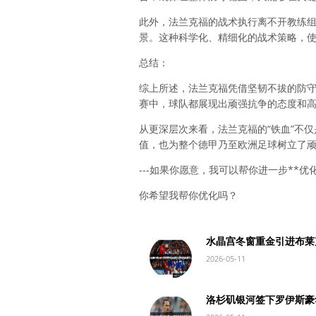
此外，法兰克福的战术执行离不开教练
景。这种科学化、精细化的战术策略，使
总结：
综上所述，法兰克福凭借坚韧不拔的防守
赛中，球队都展现出顽强抗争的态度和
从更深层次来看，法兰克福的“铁血”不
值，也为整个德甲乃至欧洲足球树立了
---
如果你愿意，我可以帮你进一步**优
你希望我帮你优化吗？
水晶宫冬窗重金引进布莱
2026-05-11
洛杉矶银河签下罗伊斯豪