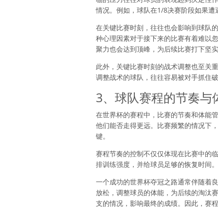
情况。例如，球队在1/8决赛阶段如果
在关键比赛时刻，往往也会影响到球队
种心理因素对于接下来的比赛有着难以
聚力也会达到顶峰，为后续比赛打下坚
此外，关键比赛时刻的战术调整也至关
调整战术的球队，往往容易被对手抓住
3、球队赛程的节奏与
在世界杯的赛程中，比赛的节奏和体能
他们能否走得更远。比赛频繁的情况下
键。
赛程节奏的控制不仅仅体现在比赛中的
排训练强度，并给球员足够的恢复时间
一个成功的世界杯夺冠之路通常伴随着
放松，调整球员的体能，为后续的淘汰
支的情况，影响最终的成绩。因此，赛