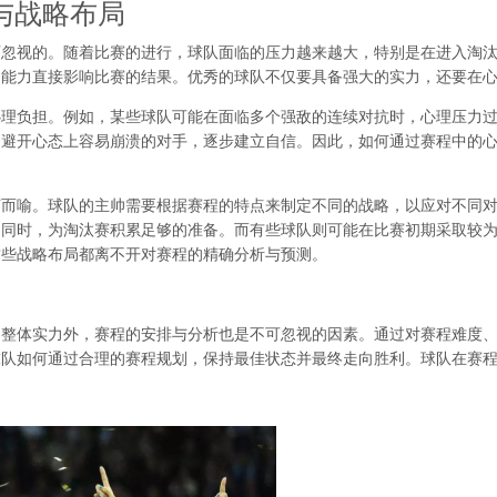
与战略布局
可忽视的。随着比赛的进行，球队面临的压力越来越大，特别是在进入淘
的能力直接影响比赛的结果。优秀的球队不仅要具备强大的实力，还要在
心理负担。例如，某些球队可能在面临多个强敌的连续对抗时，心理压力
够避开心态上容易崩溃的对手，逐步建立自信。因此，如何通过赛程中的
言而喻。球队的主帅需要根据赛程的特点来制定不同的战略，以应对不同
的同时，为淘汰赛积累足够的准备。而有些球队则可能在比赛初期采取较
这些战略布局都离不开对赛程的精确分析与预测。
的整体实力外，赛程的安排与分析也是不可忽视的因素。通过对赛程难度
球队如何通过合理的赛程规划，保持最佳状态并最终走向胜利。球队在赛