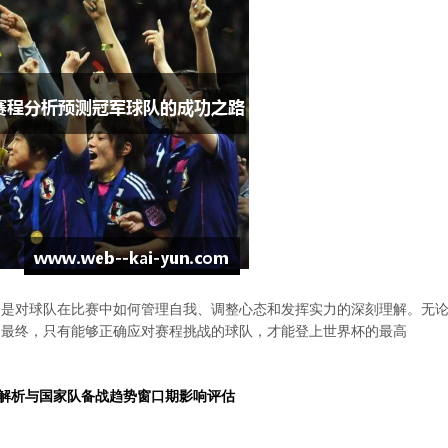
更是对球队在比赛中如何管理自我、调整心态和发挥实力的深刻理解。无
。最终，只有能够正确应对赛程挑战的球队，才能登上世界杯的最高
全景解析与国家队备战趋势窗口期影响评估