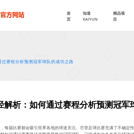
首
知道
精品项
页
KAIYUN
目
通过赛程分析预测冠军球队的成功之路
径解析：如何通过赛程分析预测冠军
一，每届比赛都会吸引世界各地的球迷关注。尽管足球比赛充满了不确定