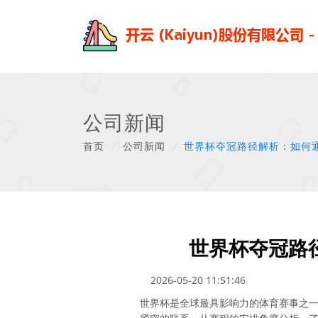
公司新闻
首页
/
公司新闻
/
世界杯夺冠路径解析：如何
世界杯夺冠路
2026-05-20 11:51:46
世界杯是全球最具影响力的体育赛事之