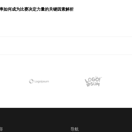
率如何成为比赛决定力量的关键因素解析
容
导航