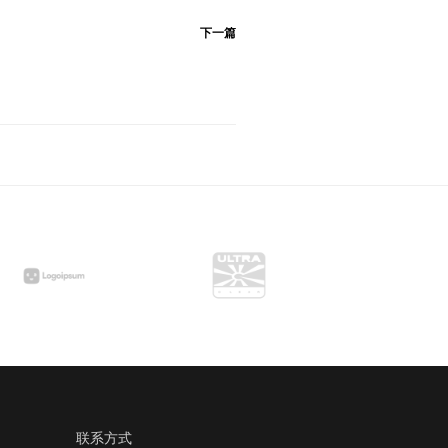
下一篇
联系方式