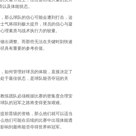
质以及体能状态。
赛，那么球队的信心可能会遭到打击，这
的士气将得到极大提升，球员的信心与凝
是心理素质与战术执行力的较量。
时做出调整。而那些无法在关键时刻快速
路径具有重要的参考价值。
奏，如何管理好球员的体能，直接决定了
中处于最佳状态，是球队能否夺冠的关
和教练团队必须根据比赛的密集度合理安
支球队的冠军之路将变得更加艰难。
了提前晋级的资格，那么他们就可以适当
那么他们可能在后续的比赛中出现体能透
接影响到最终能否夺得世界杯冠军。