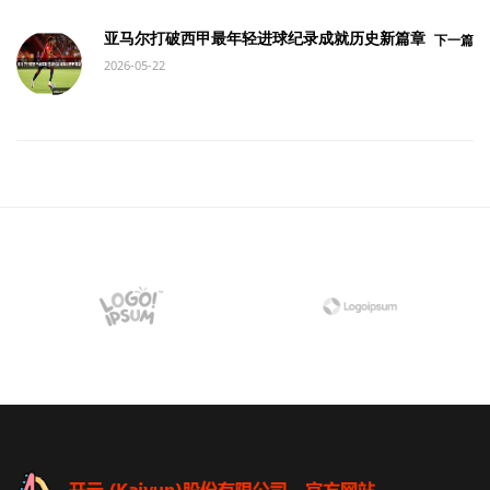
亚马尔打破西甲最年轻进球纪录成就历史新篇章
下一篇
2026-05-22