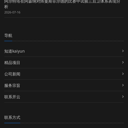
阿尔特塔在阿森纳对阵曼斯菲尔德的比赛中试验三后卫体系表现分
析
2026-07-16
导航
知道kaiyun
精品项目
公司新闻
服务宗旨
联系开云
联系方式