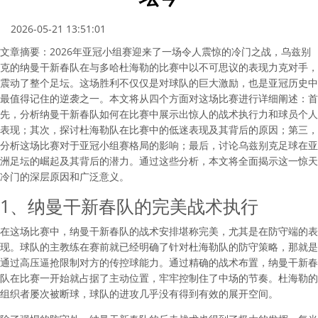
2026-05-21 13:51:01
文章摘要：2026年亚冠小组赛迎来了一场令人震惊的冷门之战，乌兹别
克的纳曼干新春队在与多哈杜海勒的比赛中以不可思议的表现力克对手，
震动了整个足坛。这场胜利不仅仅是对球队的巨大激励，也是亚冠历史中
最值得记住的逆袭之一。本文将从四个方面对这场比赛进行详细阐述：首
先，分析纳曼干新春队如何在比赛中展示出惊人的战术执行力和球员个人
表现；其次，探讨杜海勒队在比赛中的低迷表现及其背后的原因；第三，
分析这场比赛对于亚冠小组赛格局的影响；最后，讨论乌兹别克足球在亚
洲足坛的崛起及其背后的潜力。通过这些分析，本文将全面揭示这一惊天
冷门的深层原因和广泛意义。
1、纳曼干新春队的完美战术执行
在这场比赛中，纳曼干新春队的战术安排堪称完美，尤其是在防守端的表
现。球队的主教练在赛前就已经明确了针对杜海勒队的防守策略，那就是
通过高压逼抢限制对方的传控球能力。通过精确的战术布置，纳曼干新春
队在比赛一开始就占据了主动位置，牢牢控制住了中场的节奏。杜海勒的
组织者屡次被断球，球队的进攻几乎没有得到有效的展开空间。