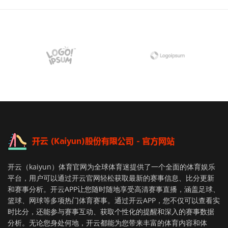
开云（kaiyun）体育官网为全球体育迷提供了一个全面的体育娱乐
平台，用户可以通过开云官网轻松获取最新的赛事信息、比分更新
和赛事分析。开云APP让您随时随地享受高清赛事直播，涵盖足球、
篮球、网球等多项热门体育赛事。通过开云APP，您不仅可以查看实
时比分，还能参与赛事互动、获取个性化的提醒和深入的赛事数据
分析。无论您身处何地，开云都能为您带来丰富的体育内容和体