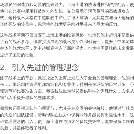
场球员的创造力和两翼的突破能力。上海上港的快速进攻和传控配合，使
他们在比赛中屡屡打破对方的防线，充分展示了现代足球的高效进攻方
式。这种战术风格在中超联赛中产生了很大震动，尤其是在与恒大这样的
传统强队的较量中，佩雷拉的战术更是给对手带来了巨大的压力。
这种战术革新不仅改变了上海上港的比赛风格，也为其他中超俱乐部提供
了新的战术参考。佩雷拉所展现的战术灵活性和创新性，提升了中国足球
整体的战术水平，为中超联赛注入了新的活力，也为中国足球的未来发展
提供了宝贵的经验。
2、引入先进的管理理念
除了战术上的革新，佩雷拉还为上海上港注入了全新的管理理念。他的到
来，让俱乐部的管理更加精细化和专业化，特别是在球队的日常训练、心
理调节和比赛准备方面。佩雷拉注重为球员提供科学的训练计划，力求从
细节入手提升球队的整体素质。
佩雷拉还重视球队的心理调节，尤其是在赛季的关键阶段，他通过与球员
的沟通和团队建设，帮助球队在压力中保持冷静并能发挥出最佳水平。这
种管理理念的引入，使上海上港在与恒大的多次交锋中，能够保持冷静的
头脑，并最终取得了胜利。