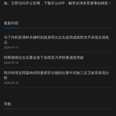
验。立即访问开云官网，下载开云APP，畅享全球体育赛事的精彩！
最新内容
马丁内利亚洲杯关键时刻挺身而出左右战局成就胜负手表现全场焦
点
2026-07-17
阿斯顿维拉女足重金签下加西亚力求联赛成绩突破
2026-07-16
阿尔特塔在阿森纳对阵曼斯菲尔德的比赛中试验三后卫体系表现分
析
2026-07-16
导航