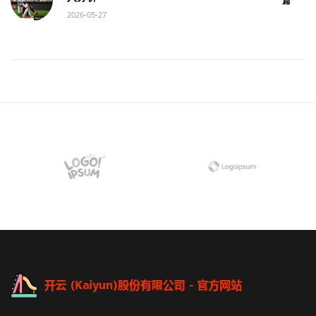
篇
2026-05-27