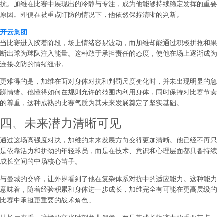
抗。加维在比赛中展现出的冷静与专注，成为他能够持续稳定发挥的重要
原因。即便在被重点盯防的情况下，他依然保持清晰的判断。
开云集团
当比赛进入胶着阶段，场上情绪容易波动，而加维却能通过积极拼抢和果
断出球为球队注入能量。这种敢于承担责任的态度，使他在场上逐渐成为
连接攻防的情绪纽带。
更难得的是，加维在面对身体对抗和判罚尺度变化时，并未出现明显的急
躁情绪。他懂得如何在规则允许的范围内利用身体，同时保持对比赛节奏
的尊重，这种成熟的比赛气质为其未来发展奠定了坚实基础。
四、未来潜力清晰可见
通过这场高强度对决，加维的未来发展方向变得更加清晰。他已经不再只
是依靠活力和拼劲的年轻球员，而是在技术、意识和心理层面都具备持续
成长空间的中场核心苗子。
与曼城的交锋，让外界看到了他在复杂体系对抗中的适应能力。这种能力
意味着，随着经验积累和身体进一步成长，加维完全有可能在更高层级的
比赛中承担更重要的战术角色。