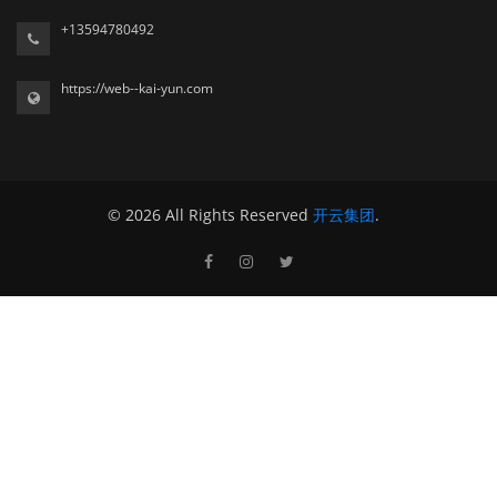
+13594780492
https://web--kai-yun.com
© 2026 All Rights Reserved
开云集团
.