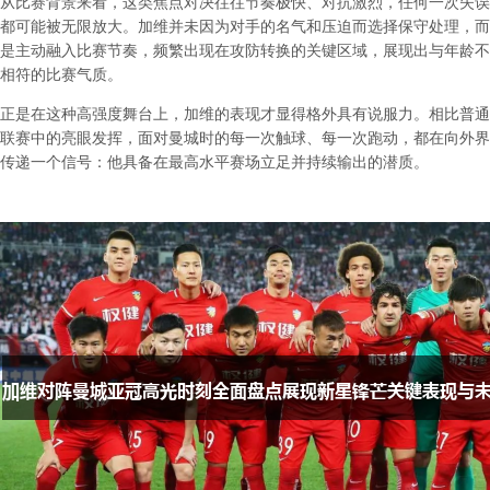
从比赛背景来看，这类焦点对决往往节奏极快、对抗激烈，任何一次失误
都可能被无限放大。加维并未因为对手的名气和压迫而选择保守处理，而
是主动融入比赛节奏，频繁出现在攻防转换的关键区域，展现出与年龄不
相符的比赛气质。
正是在这种高强度舞台上，加维的表现才显得格外具有说服力。相比普通
联赛中的亮眼发挥，面对曼城时的每一次触球、每一次跑动，都在向外界
传递一个信号：他具备在最高水平赛场立足并持续输出的潜质。