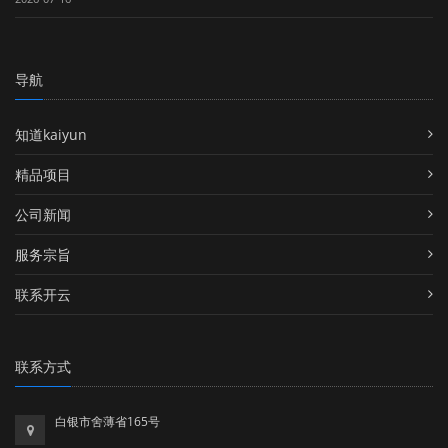
导航
知道kaiyun
精品项目
公司新闻
服务宗旨
联系开云
联系方式
白银市舍薄省165号