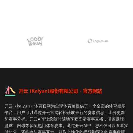
开云（kaiyun）体育官网为全球体育迷提供了一个全面的体育娱乐
平台，用户可以通过开云官网轻松获取最新的赛事信息、比分更新
和赛事分析。开云APP让您随时随地享受高清赛事直播，涵盖足球、
篮球、网球等多项热门体育赛事。通过开云APP，您不仅可以查看实
时比分，还能参与赛事互动、获取个性化的提醒和深入的赛事数据