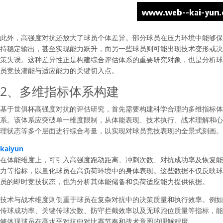
此外，高强度对抗还放大了球员个体差异。部分球员在压力环境中能够保
持稳定输出，甚至实现能力跃升，而另一些球员则可能出现技术变形或决
策失误。这种差异性正是构建综合评估体系的重要研究对象，也是分析球
员竞技潜能与适应能力的关键切入点。
2、多维指标体系构建
基于世俱杯高强度对抗的评估研究，首先需要构建科学合理的多维指标体
系。该体系应突破单一维度限制，从体能表现、技术执行、战术理解和心
理状态等多个层面进行综合考量，以实现对球员竞技表现的全景式刻画。
kaiyun
在体能维度上，可引入高强度跑动距离、冲刺次数、对抗成功率及恢复能
力等指标，以量化球员在高负荷环境中的身体表现。这些数据不仅反映球
员的即时竞技状态，也为分析其体能储备和负荷适应能力提供依据。
技术与战术维度则侧重于球员在复杂对抗中的决策质量和执行效率。例如
传球成功率、关键传球次数、防守拦截效率以及无球跑位质量等指标，能
够体现球员在高水平对抗中对比赛节奏和战术意图的理解程度。