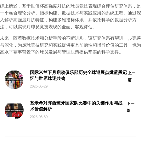
综上所述，基于世俱杯高强度对抗的球员竞技表现综合评估研究体系，是
一个融合理论分析、指标构建、数据技术与实践应用的系统工程。通过深
入解析高强度对抗特征，构建多维指标体系，并依托科学的数据分析方
法，可以实现对球员竞技表现的全面、客观评估。
未来，随着数据技术和分析手段的不断进步，该研究体系有望进一步完善
与深化，为足球竞技研究和实践提供更具前瞻性和指导价值的工具，也为
高水平赛事背景下的球员发展与管理决策提供坚实的科学支撑。
国际米兰下月启动俱乐部历史全球巡展点燃蓝黑记
上一
忆与世界球迷共鸣
篇
2026-05-29
基米希对阵西班牙国家队比赛中的关键作用与战
下一
术价值解析
篇
2026-05-30