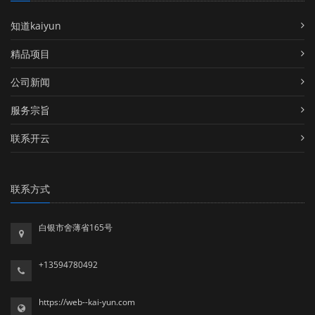
知道kaiyun
精品项目
公司新闻
服务宗旨
联系开云
联系方式
白银市舍薄省165号
+13594780492
https://web--kai-yun.com