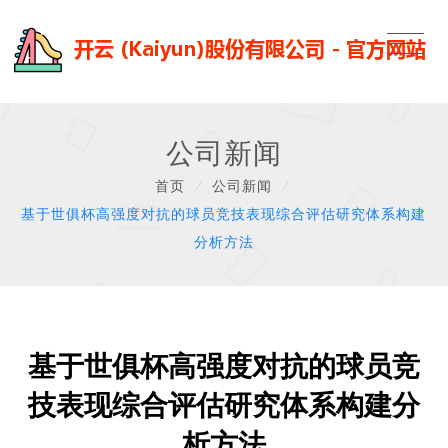
公司新闻
首页
/
公司新闻
/
基于世俱杯高强度对抗的球员竞技表现综合评估研究体系构建
分析方法
基于世俱杯高强度对抗的球员竞
技表现综合评估研究体系构建分
析方法