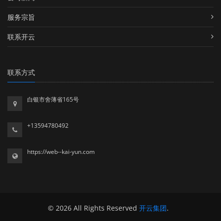
服务宗旨
联系开云
联系方式
白银市舍薄省165号
+13594780492
https://web--kai-yun.com
© 2026 All Rights Reserved
开云集团
.