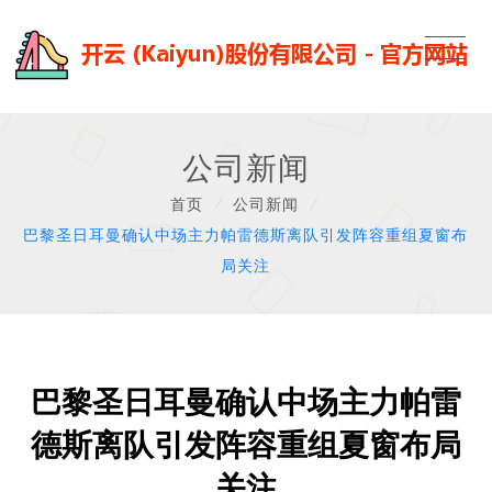
公司新闻
首页
/
公司新闻
/
巴黎圣日耳曼确认中场主力帕雷德斯离队引发阵容重组夏窗布
局关注
巴黎圣日耳曼确认中场主力帕雷
德斯离队引发阵容重组夏窗布局
关注