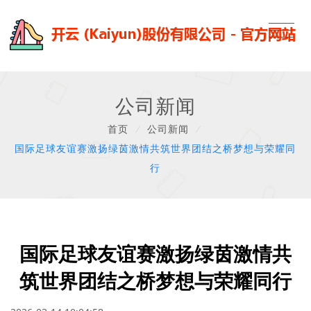
公司新闻
首页
/
公司新闻
/
国际足球友谊赛激扬绿茵激情共筑世界团结之桥梦想与荣耀同
行
国际足球友谊赛激扬绿茵激情共
筑世界团结之桥梦想与荣耀同行