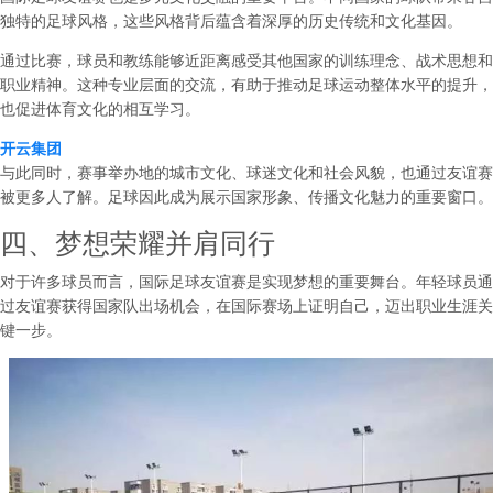
独特的足球风格，这些风格背后蕴含着深厚的历史传统和文化基因。
通过比赛，球员和教练能够近距离感受其他国家的训练理念、战术思想和
职业精神。这种专业层面的交流，有助于推动足球运动整体水平的提升，
也促进体育文化的相互学习。
开云集团
与此同时，赛事举办地的城市文化、球迷文化和社会风貌，也通过友谊赛
被更多人了解。足球因此成为展示国家形象、传播文化魅力的重要窗口。
四、梦想荣耀并肩同行
对于许多球员而言，国际足球友谊赛是实现梦想的重要舞台。年轻球员通
过友谊赛获得国家队出场机会，在国际赛场上证明自己，迈出职业生涯关
键一步。