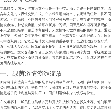
2026-03-14 10:04:58
文章摘要：国际足球友谊赛不仅是一项竞技活动，更是一种跨越国界、语
言与文化的世界性交流方式。它以绿茵场为舞台，以足球为纽带，将不同
国家、不同民族、不同信仰的人们紧密联系在一起。在奔跑与呐喊中，激
情被点燃，梦想被唤醒，荣耀在拼搏中闪耀。国际足球友谊赛所展现的，
不只是胜负结果，更是体育精神、人文情怀与世界团结的集中体现。通过
友谊赛，各国在公平竞争中相互尊重，在交流互动中加深理解，在共同参
与中凝聚共识。它既是足球文化传播的重要载体，也是推动国际友好关
系、构建人类命运共同体的重要桥梁。本文将从足球激情的释放、世界团
结的象征、文化交流的平台以及梦想与荣耀的同行四个方面，系统阐述国
际足球友谊赛如何激扬绿茵激情、共筑世界团结之桥，让足球之梦在全球
范围内绽放光芒。
一、绿茵激情澎湃绽放
国际足球友谊赛首先点燃的是最纯粹的绿茵激情。无论比赛结果如何，球
员们在场上的奔跑、拼抢与配合，都体现着对足球最本真的热爱。这种激
情超越了商业利益与竞技压力，回归到运动本身的快乐与价值。
在友谊赛中，球员往往能够以更加开放和放松的心态投入比赛。他们敢于
尝试新的战术组合，也愿意展现个人技术的创造力，使比赛更具观赏性和