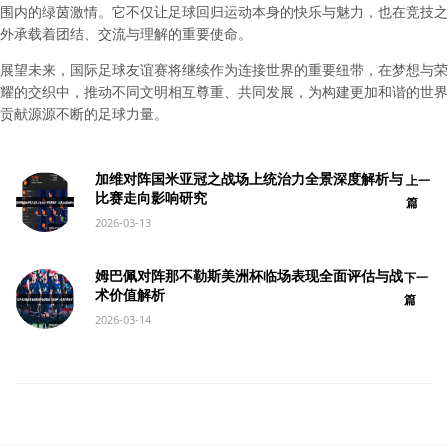
围内的绿茵激情。它不仅让足球回归运动本身的快乐与魅力，也在竞技之
外承载着团结、交流与理解的重要使命。
展望未来，国际足球友谊赛将继续作为连接世界的重要纽带，在梦想与荣
耀的交织中，推动不同文明相互尊重、共同发展，为构建更加和谐的世界
贡献源源不断的足球力量。
加维对阵国米亚冠之战场上统治力全景深度解析与
上一
比赛走向影响研究
篇
2026-03-13
姆巴佩对阵那不勒斯美洲杯临场表现全面评估与战
下一
术价值解析
篇
2026-03-14