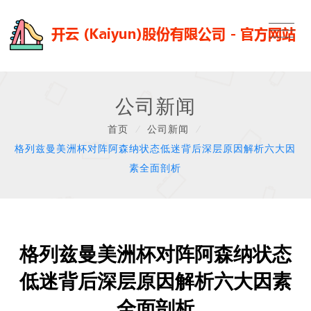
公司新闻
首页
/
公司新闻
/
格列兹曼美洲杯对阵阿森纳状态低迷背后深层原因解析六大因
素全面剖析
格列兹曼美洲杯对阵阿森纳状态
低迷背后深层原因解析六大因素
全面剖析