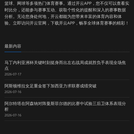
篮球、网球等多项热门体育赛事。通过开云APP，您不仅可以查看实
时比分，还能参与赛事互动、获取个性化的提醒和深入的赛事数据
分析。无论您身处何地，开云都能为您带来丰富的体育内容和体
验。立即访问开云官网，下载开云APP，畅享全球体育赛事的精彩！
最新内容
马丁内利亚洲杯关键时刻挺身而出左右战局成就胜负手表现全场焦
点
2026-07-17
阿斯顿维拉女足重金签下加西亚力求联赛成绩突破
2026-07-16
阿尔特塔在阿森纳对阵曼斯菲尔德的比赛中试验三后卫体系表现分
析
2026-07-16