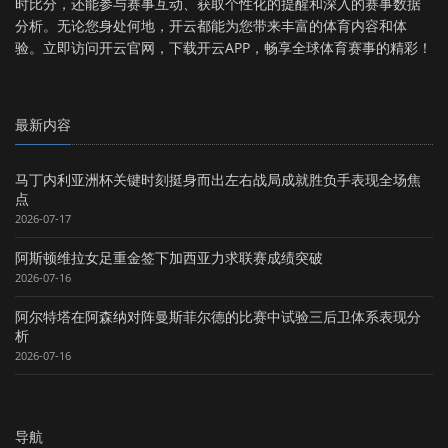
时比分，还能参与赛事互动、获取个性化的提醒和深入的赛事数据
分析。无论您身处何地，开云都能为您带来丰富的体育内容和体
验。立即访问开云官网，下载开云APP，畅享全球体育赛事的精彩！
最新内容
马丁内利亚洲杯关键时刻挺身而出左右战局成就胜负手表现全场焦
点
2026-07-17
阿斯顿维拉女足重金签下加西亚力求联赛成绩突破
2026-07-16
阿尔特塔在阿森纳对阵曼斯菲尔德的比赛中试验三后卫体系表现分
析
2026-07-16
导航