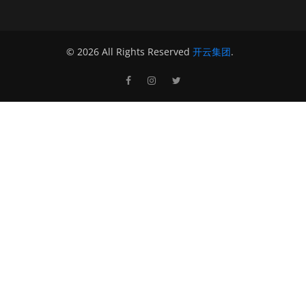
© 2026 All Rights Reserved
开云集团
.