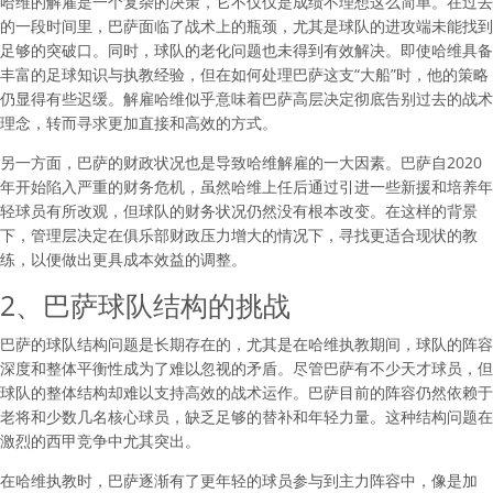
哈维的解雇是一个复杂的决策，它不仅仅是成绩不理想这么简单。在过去
的一段时间里，巴萨面临了战术上的瓶颈，尤其是球队的进攻端未能找到
足够的突破口。同时，球队的老化问题也未得到有效解决。即使哈维具备
丰富的足球知识与执教经验，但在如何处理巴萨这支“大船”时，他的策略
仍显得有些迟缓。解雇哈维似乎意味着巴萨高层决定彻底告别过去的战术
理念，转而寻求更加直接和高效的方式。
另一方面，巴萨的财政状况也是导致哈维解雇的一大因素。巴萨自2020
年开始陷入严重的财务危机，虽然哈维上任后通过引进一些新援和培养年
轻球员有所改观，但球队的财务状况仍然没有根本改变。在这样的背景
下，管理层决定在俱乐部财政压力增大的情况下，寻找更适合现状的教
练，以便做出更具成本效益的调整。
2、巴萨球队结构的挑战
巴萨的球队结构问题是长期存在的，尤其是在哈维执教期间，球队的阵容
深度和整体平衡性成为了难以忽视的矛盾。尽管巴萨有不少天才球员，但
球队的整体结构却难以支持高效的战术运作。巴萨目前的阵容仍然依赖于
老将和少数几名核心球员，缺乏足够的替补和年轻力量。这种结构问题在
激烈的西甲竞争中尤其突出。
在哈维执教时，巴萨逐渐有了更年轻的球员参与到主力阵容中，像是加