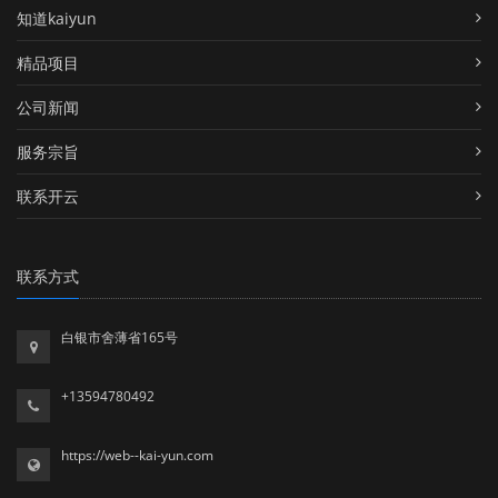
知道kaiyun
精品项目
公司新闻
服务宗旨
联系开云
联系方式
白银市舍薄省165号
+13594780492
https://web--kai-yun.com