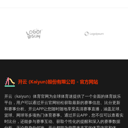
开云（kaiyun）体育官网为全球体育迷提供了一个全面的体育娱乐
平台，用户可以通过开云官网轻松获取最新的赛事信息、比分更新
和赛事分析。开云APP让您随时随地享受高清赛事直播，涵盖足球、
篮球、网球等多项热门体育赛事。通过开云APP，您不仅可以查看实
时比分，还能参与赛事互动、获取个性化的提醒和深入的赛事数据
分析。无论您身处何地，开云都能为您带来丰富的体育内容和体