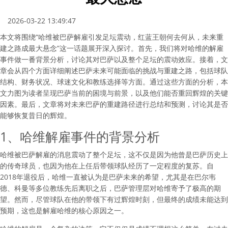
2026-03-22 13:49:47
本文将围绕“哈维被巴萨解雇引发足坛震动，红蓝王朝何去何从，未来重
建之路成最大悬念”这一话题展开深入探讨。首先，我们将对哈维的解雇
事件做一番背景分析，讨论其对巴萨以及整个足坛的震动效应。接着，文
章会从四个方面详细阐述巴萨未来可能面临的挑战与重建之路，包括球队
结构、财务状况、球迷文化和教练选择等方面。通过这些方面的分析，本
文力图为读者呈现巴萨当前的困境与前景，以及他们能否重回辉煌的关键
因素。最后，文章将对未来巴萨的重建路径进行总结和预测，讨论其是否
能够恢复昔日的辉煌。
1、哈维解雇事件的背景分析
哈维被巴萨解雇的消息震动了整个足坛，这不仅是因为他曾是巴萨历史上
的传奇球员，也因为他在上任后带领球队经历了一定程度的复苏。自
2018年退役后，哈维一直被认为是巴萨未来的希望，尤其是在巴尔韦
德、科曼等多位教练先后离职之后，巴萨管理层对哈维寄予了极高的期
望。然而，尽管球队在他的带领下有过辉煌时刻，但最终的成绩未能达到
预期，这也是解雇哈维的核心原因之一。