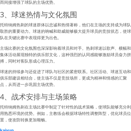
而间接增强了球队的主场优势。
3、球迷热情与文化氛围
托特纳姆热刺的球迷群体以忠诚和热情著称，他们在主场的支持成为球队
取胜的重要动力。球迷的呐喊和助威能够极大提升球员的竞技状态，使球
队在关键比赛中表现得更为出色。
主场比赛的文化氛围也深深影响着球员和对手。热刺球迷以歌声、横幅和
集体活动展现独特的俱乐部文化，这种强烈的认同感能够激励球员奋力拼
搏，同时对客队形成心理压力。
球迷的持续参与还促进了球队与社区的紧密联系。社区活动、球迷互动和
俱乐部建设相结合，使主场不仅是竞技场所，更成为精神和情感的汇聚
点，从而进一步巩固主场优势。
4、战术安排与主场策略
托特纳姆热刺在主场比赛中制定了针对性的战术策略，使球队能够充分利
用熟悉环境的优势。例如，主教练会根据球场特性调整阵型，优化球员位
置，使攻防转换更加顺畅。
kaiyun