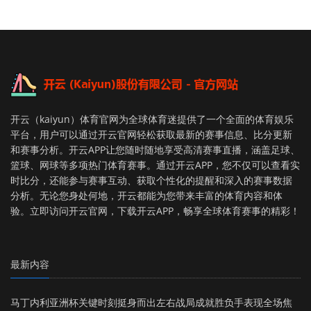
开云（kaiyun）体育官网为全球体育迷提供了一个全面的体育娱乐
平台，用户可以通过开云官网轻松获取最新的赛事信息、比分更新
和赛事分析。开云APP让您随时随地享受高清赛事直播，涵盖足球、
篮球、网球等多项热门体育赛事。通过开云APP，您不仅可以查看实
时比分，还能参与赛事互动、获取个性化的提醒和深入的赛事数据
分析。无论您身处何地，开云都能为您带来丰富的体育内容和体
验。立即访问开云官网，下载开云APP，畅享全球体育赛事的精彩！
最新内容
马丁内利亚洲杯关键时刻挺身而出左右战局成就胜负手表现全场焦