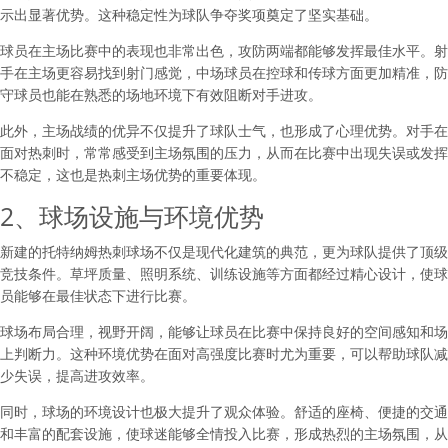
示出显著优势。这种稳定性为球队争夺奖项奠定了坚实基础。
球员在主场比赛中的表现也非常出色，攻防两端都能够发挥最佳水平。射
手在主场更容易找到射门感觉，中场球员在控球和传球方面更加精准，防
守球员也能在熟悉的场地环境下有效阻断对手进攻。
此外，主场战绩的优异不仅提升了球队士气，也形成了心理优势。对手在
面对热刺时，常常感受到主场氛围的压力，从而在比赛中出现失误或发挥
不稳定，这也是热刺主场优势的重要体现。
2、球场设施与环境优势
新建的托特纳姆热刺球场不仅是现代化建筑的典范，更为球队提供了顶级
竞技条件。草坪质量、照明系统、训练设施等方面都经过精心设计，使球
员能够在最佳状态下进行比赛。
球场布局合理，视野开阔，能够让球员在比赛中保持良好的空间感知和场
上判断力。这种环境优势在面对高强度比赛时尤为重要，可以帮助球队减
少失误，提高进攻效率。
同时，球场的环境设计也极大提升了观众体验。舒适的座椅、便捷的交通
和丰富的配套设施，使球迷能够全情投入比赛，形成热烈的主场氛围，从