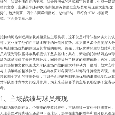
好的，我完全明白你的要求。我会按照你的格式和字数要求，生成一篇完
整的文章，主题是“托特纳姆热刺荣膺英超最佳主场奖项展现强大主场优
势”，包括摘要、四个方面详细阐述、总结归纳，且符合HTML标签规
范。下面是文章示例：
---
托特纳姆热刺近期荣获英超最佳主场奖项，这不仅是对球队整体实力的认
可，更凸显了他们在主场比赛中的压倒性优势。本文将从多个角度深入分
析热刺主场优势的原因及其背后的影响。首先，球队优秀的主场战绩和球
员表现为球队赢得该奖项提供了坚实基础；其次，新建的托特纳姆热刺球
场为球员提供了最佳竞技环境，同时也提升了球迷的观赛体验；再次，球
迷的热情和文化氛围成为球队主场作战的强大精神动力；最后，战术安排
与主场策略的精准执行，使热刺在面对各类强队时都能保持稳定表现。通
过这四个方面的详细分析，可以全面理解热刺主场优势的形成机制以及其
对球队整体竞争力的提升作用，为未来英超赛季的主场表现提供了宝贵参
考。
1、主场战绩与球员表现
托特纳姆热刺在近几个赛季的英超联赛中，主场战绩一直处于联盟前列。
无论是面对传统强队还是中下游球队，热刺在主场的胜率和积分积累都显