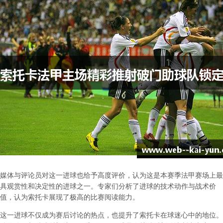
媒体与评论员对这一进球也给予高度评价，认为这是本赛季法甲赛场上最
具观赏性和决定性的进球之一。专家们分析了进球的技术动作与战术价
值，认为索托卡展现了极高的比赛阅读能力。
这一进球不仅成为赛后讨论的热点，也提升了索托卡在球迷心中的地位。