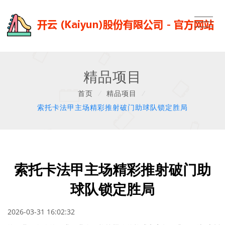
精品项目
首页
/
精品项目
/
索托卡法甲主场精彩推射破门助球队锁定胜局
索托卡法甲主场精彩推射破门助
球队锁定胜局
2026-03-31 16:02:32