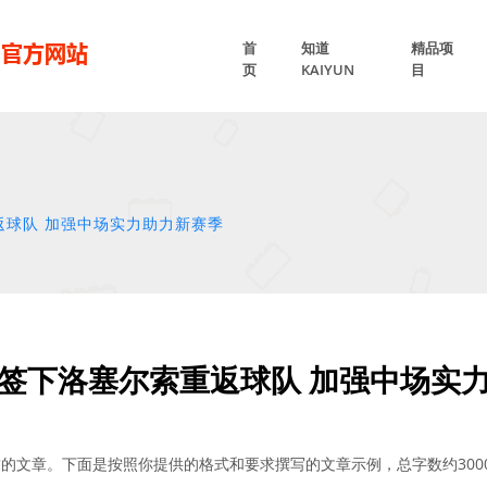
首
知道
精品项
页
KAIYUN
目
返球队 加强中场实力助力新赛季
签下洛塞尔索重返球队 加强中场实
的文章。下面是按照你提供的格式和要求撰写的文章示例，总字数约300