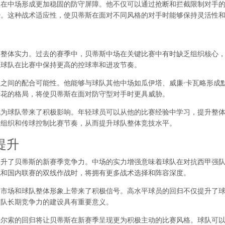
队在中场形成更加稳固的防守屏障。他不仅可以通过抢断和拦截限制对手
势。这种战术适应性，使贝蒂斯在面对不同风格的对手时能够保持灵活性
的整体实力。过去的赛季中，贝蒂斯中场在关键比赛中有时缺乏组织核心
让球队在比赛中保持更高的控球率和进攻节奏。
之间的配合可能性。他能够与球队其他中场如瓜伊塔、威廉·卡瓦略形成
开花的格局，将使贝蒂斯在面对防守型对手时更具威胁。
也为球队带来了积极影响。年轻球员可以从他的比赛经验中学习，提升整
理组织和传球控制比赛节奏，从而提升球队整体竞技水平。
提升
提升了贝蒂斯的新赛季竞争力。中场的实力增强意味着球队在对抗西甲强
战和国内联赛的双线作战时，将拥有更多战术选择和阵容深度。
会市场和球队整体形象上带来了积极信号。高水平球员的回归不仅提升了
球队长期竞争力的建设具有重要意义。
塞尔索的回归将让贝蒂斯在新赛季呈现更为积极主动的比赛风格。球队可