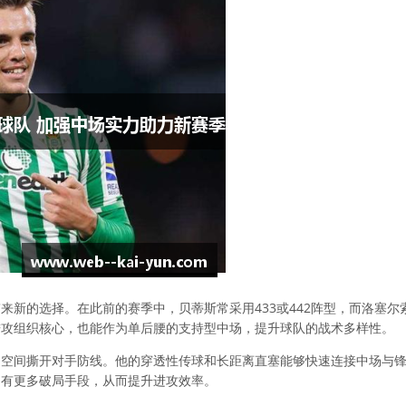
来新的选择。在此前的赛季中，贝蒂斯常采用433或442阵型，而洛塞
进攻组织核心，也能作为单后腰的支持型中场，提升球队的战术多样性。
场空间撕开对手防线。他的穿透性传球和长距离直塞能够快速连接中场与
拥有更多破局手段，从而提升进攻效率。