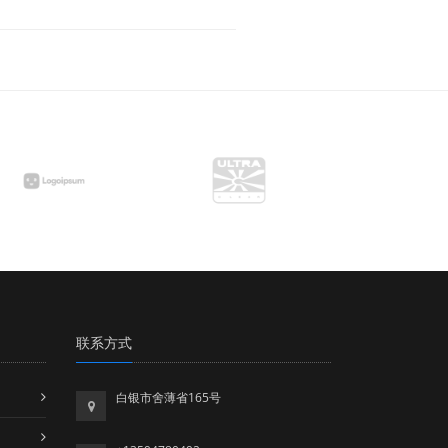
联系方式
白银市舍薄省165号