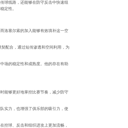
的传球线路，还能够在防守反击中快速组
和稳定性。
，而洛塞尔索的加入能够有效填补这一空
默契配合，通过短传渗透和空间利用，为
体中场的稳定性和成熟度。他的存在有助
队时能够更好地掌控比赛节奏，减少防守
球队实力，也增强了俱乐部的吸引力，使
以在控球、反击和组织进攻上更加流畅，