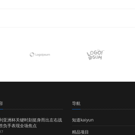
容
导航
利亚洲杯关键时刻挺身而出左右战
知道kaiyun
胜负手表现全场焦点
精品项目
17