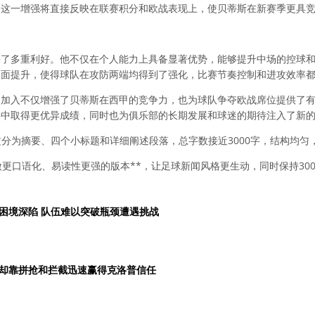
。这一增强将直接反映在联赛积分和欧战表现上，使贝蒂斯在新赛季更具
来了多重利好。他不仅在个人能力上具备显著优势，能够提升中场的控球
全面提升，使得球队在攻防两端均得到了强化，比赛节奏控制和进攻效率
的加入不仅增强了贝蒂斯在西甲的竞争力，也为球队争夺欧战席位提供了
事中取得更优异成绩，同时也为俱乐部的长期发展和球迷的期待注入了新
分为摘要、四个小标题和详细阐述段落，总字数接近3000字，结构均匀
更口语化、易读性更强的版本**，让足球新闻风格更生动，同时保持300
困境深陷 队伍难以突破瓶颈遭遇挑战
却靠拼抢和拦截迅速赢得克洛普信任