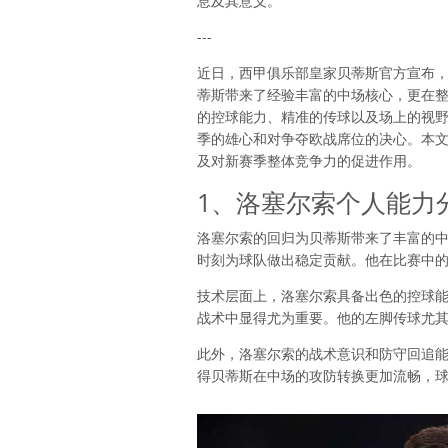
息及其意义。
---
近日，西甲俱乐部皇家贝蒂斯官方宣布
蒂斯带来了经验丰富的中场核心，更在
的控球能力、精准的传球以及场上的视
季的雄心和对争夺欧战席位的决心。本
及对新赛季整体竞争力的促进作用。
1、洛塞尔索个人能力
洛塞尔索的回归为贝蒂斯带来了丰富的
时刻为球队做出稳定贡献。他在比赛中
技术层面上，洛塞尔索具备出色的控球
战术中显得尤为重要。他的左脚传球尤
此外，洛塞尔索的战术意识和防守回追
得贝蒂斯在中场的攻防转换更加流畅，