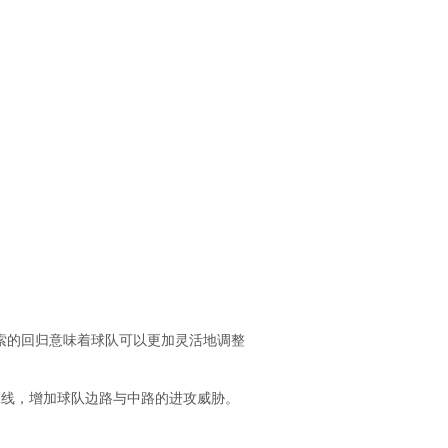
尔索的回归意味着球队可以更加灵活地调整
锋线，增加球队边路与中路的进攻威胁。