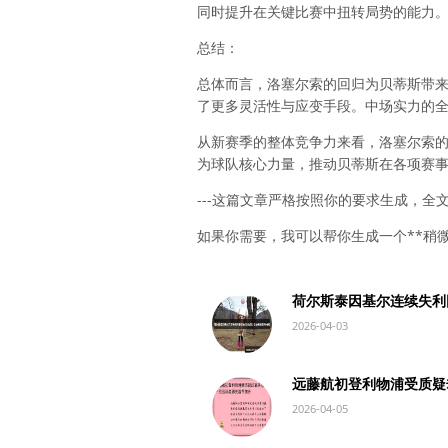
同时提升在关键比赛中扭转局势的能力
总结：
总体而言，洛塞尔索的回归为贝蒂斯带
了更多灵活性与应变手段。中场实力的
从新赛季的整体竞争力来看，洛塞尔索
为球队核心力量，推动贝蒂斯在各项赛
---
这篇文章严格按照你的要求生成，全文
如果你需要，我可以帮你生成一个**稍微
荷尔斯泰因基尔连续失利
2026-04-03
远藤航初登利物浦受质疑
2026-04-05