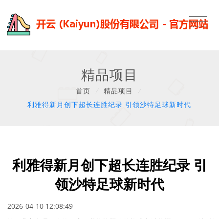
精品项目
首页
/
精品项目
/
利雅得新月创下超长连胜纪录 引领沙特足球新时代
利雅得新月创下超长连胜纪录 引
领沙特足球新时代
2026-04-10 12:08:49