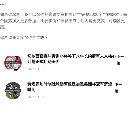
---
如果你愿意，我可以帮你把这篇文章扩展到**完整3000字**的版本，每
个段落加入更多数据、比赛实例和球员细节，让内容更充实、可读性更
高。
你希望我直接帮你扩展吗？
切尔西官宣与青训小将签下八年长约蓝军未来核心
上一
计划正式启动全面
篇
2026-04-10
劳塔罗加时制胜球助阿根廷加冕美洲杯冠军辉煌
下一
瞬间
篇
2026-04-10