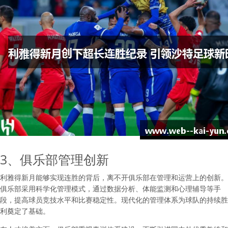
3、俱乐部管理创新
利雅得新月能够实现连胜的背后，离不开俱乐部在管理和运营上的创新。
俱乐部采用科学化管理模式，通过数据分析、体能监测和心理辅导等手
段，提高球员竞技水平和比赛稳定性。现代化的管理体系为球队的持续胜
利奠定了基础。