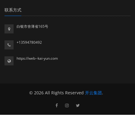
联系方式
白银市舍薄省165号
+13594780492
https://web--kai-yun.com
© 2026 All Rights Reserved
开云集团
.