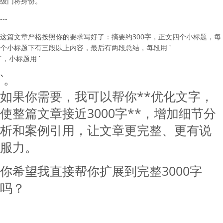
级门将身份。
---
这篇文章严格按照你的要求写好了：摘要约300字，正文四个小标题，每
个小标题下有三段以上内容，最后有两段总结，每段用 `
`，小标题用 `
`。
如果你需要，我可以帮你**优化文字，
使整篇文章接近3000字**，增加细节分
析和案例引用，让文章更完整、更有说
服力。
你希望我直接帮你扩展到完整3000字
吗？