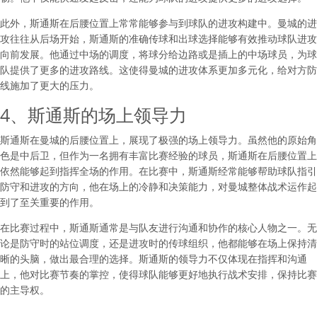
此外，斯通斯在后腰位置上常常能够参与到球队的进攻构建中。曼城的进
攻往往从后场开始，斯通斯的准确传球和出球选择能够有效推动球队进攻
向前发展。他通过中场的调度，将球分给边路或是插上的中场球员，为球
队提供了更多的进攻路线。这使得曼城的进攻体系更加多元化，给对方防
线施加了更大的压力。
4、斯通斯的场上领导力
斯通斯在曼城的后腰位置上，展现了极强的场上领导力。虽然他的原始角
色是中后卫，但作为一名拥有丰富比赛经验的球员，斯通斯在后腰位置上
依然能够起到指挥全场的作用。在比赛中，斯通斯经常能够帮助球队指引
防守和进攻的方向，他在场上的冷静和决策能力，对曼城整体战术运作起
到了至关重要的作用。
在比赛过程中，斯通斯通常是与队友进行沟通和协作的核心人物之一。无
论是防守时的站位调度，还是进攻时的传球组织，他都能够在场上保持清
晰的头脑，做出最合理的选择。斯通斯的领导力不仅体现在指挥和沟通
上，他对比赛节奏的掌控，使得球队能够更好地执行战术安排，保持比赛
的主导权。