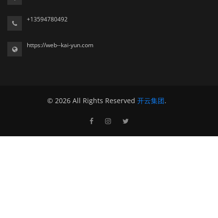
+13594780492
https://web--kai-yun.com
© 2026 All Rights Reserved
开云集团
.