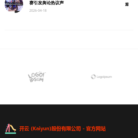
赛引发舆论热议声
篇
2026-04-18