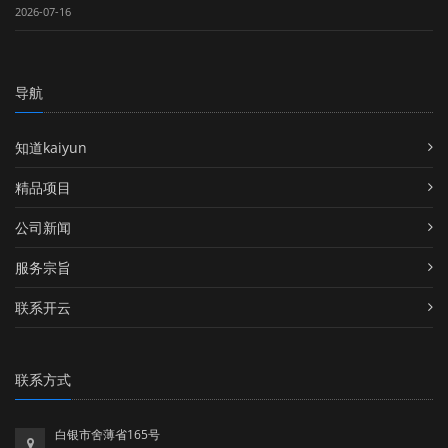
2026-07-16
导航
知道kaiyun
精品项目
公司新闻
服务宗旨
联系开云
联系方式
白银市舍薄省165号