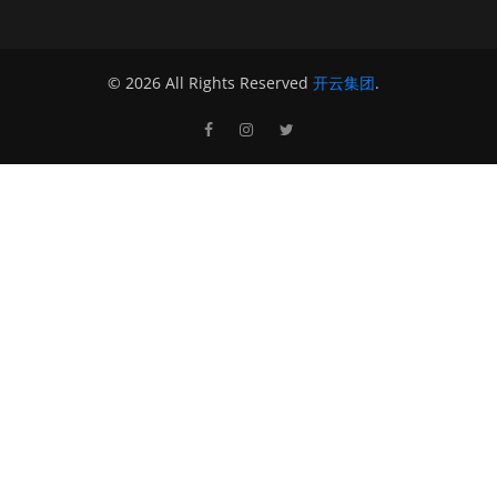
© 2026 All Rights Reserved
开云集团
.