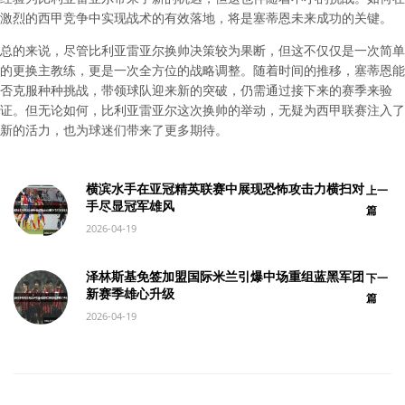
激烈的西甲竞争中实现战术的有效落地，将是塞蒂恩未来成功的关键。
总的来说，尽管比利亚雷亚尔换帅决策较为果断，但这不仅仅是一次简单
的更换主教练，更是一次全方位的战略调整。随着时间的推移，塞蒂恩能
否克服种种挑战，带领球队迎来新的突破，仍需通过接下来的赛季来验
证。但无论如何，比利亚雷亚尔这次换帅的举动，无疑为西甲联赛注入了
新的活力，也为球迷们带来了更多期待。
横滨水手在亚冠精英联赛中展现恐怖攻击力横扫对
上一
手尽显冠军雄风
篇
2026-04-19
泽林斯基免签加盟国际米兰引爆中场重组蓝黑军团
下一
新赛季雄心升级
篇
2026-04-19