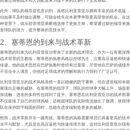
图通过调整战术和人员配置来为接下来的比赛打下坚实基础。
此外，球队的领导层也意识到，虽然比利亚雷亚尔拥有丰富的战术底蕴，
但如果不及时做出调整，可能会错失在本赛季争取更高荣誉的机会。在这
种背景下，俱乐部管理层果断地选择了更换主帅，希望通过新的领导来激
发球队的潜力，提升整体的竞技水平。
2、塞蒂恩的到来与战术革新
塞蒂恩的到来为比利亚雷亚尔带来了全新的战术理念。作为一位有着深厚
战术背景的主教练，塞蒂恩的执教风格以控球为主，注重高压逼抢和快速
传递。他的战术思想在巴萨执教时曾经有过显现，尽管他在巴萨的成绩并
不完全令人满意，但他对足球战术的理解和执行力得到了广泛认可。
比利亚雷亚尔的战术风格虽然一直以稳健的防守著称，但在进攻端却未能
展现出足够的威胁。在塞蒂恩的指导下，球队的控球率大幅上升，场面更
加流畅，进攻的多样性也得到了提升。塞蒂恩在比利亚雷亚尔的战术部署
不仅延续了自己的控球风格，还根据球队的实际情况做出了微调，使得球
队在保持防守稳固的同时，也能在进攻端制造更多的威胁。
然而，战术革新并非一蹴而就。塞蒂恩的风格需要球员们具备更高的技术
水平与默契，尤其是在高压逼抢与快速传球方面，这对比利亚雷亚尔现有