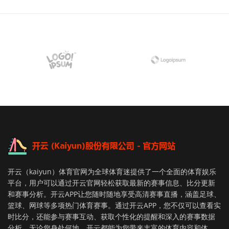
开云（kaiyun）体育官网为全球体育迷提供了一个全面的体育娱乐
平台，用户可以通过开云官网轻松获取最新的赛事信息、比分更新
和赛事分析。开云APP让您随时随地享受高清赛事直播，涵盖足球、
篮球、网球等多项热门体育赛事。通过开云APP，您不仅可以查看实
时比分，还能参与赛事互动、获取个性化的提醒和深入的赛事数据
分析。无论您身处何地，开云都能为您带来丰富的体育内容和体