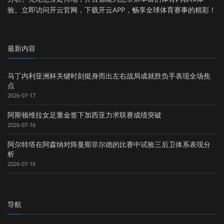
验。立即访问开云官网，下载开云APP，畅享全球体育赛事的精彩！
最新内容
马丁内利亚洲杯关键时刻挺身而出左右战局成就胜负手表现全场焦
点
2026-07-17
阿斯顿维拉女足重金签下加西亚力求联赛成绩突破
2026-07-16
阿尔特塔在阿森纳对阵曼斯菲尔德的比赛中试验三后卫体系表现分
析
2026-07-16
导航