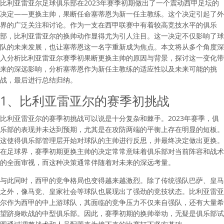
比利亚雷亚尔足球俱乐部在2023年赛季初期做出了一个震动西甲足坛的
决定——更换主帅，果断任命塞蒂恩为新一任主教练。这个决定引起了外
界的广泛关注和讨论。作为一支在西甲联赛中有着较高竞技水平的俱乐
部，比利亚雷亚尔的换帅动作显得尤为引人注目。这一决定不仅影响了球
队的未来发展，也让塞蒂恩这一名字重新成为焦点。本文将从多个角度深
入分析比利亚雷亚尔赛季初果断更换主帅的原因与背景，探讨这一变化带
来的深远影响，分析塞蒂恩作为新任主教练的适应性以及未来可能的挑
战，最后进行总结归纳。
1、比利亚雷亚尔的赛季初挑战
比利亚雷亚尔的赛季初挑战可以说是十分复杂和棘手。2023年赛季，俱
乐部的表现并未达到预期，尤其是在攻防两端的平衡上存在明显的短板。
这使得俱乐部管理层开始对球队的主帅进行反思，并最终决定做出更换。
在足球界，赛季初期更换主帅的决定常常意味着俱乐部对当前阵容和战术
的全面审视，而这种决策通常伴随着对未来的深远考量。
与此同时，西甲的竞争格局也变得越来越激烈。除了传统强队巴萨、皇马
之外，像马竞、皇家社会等球队也展现出了强劲的竞技状态。比利亚雷亚
尔作为西甲的中上游球队，其面临的竞争压力不仅来自强队，还有大量希
望跻身欧战的中型俱乐部。因此，赛季初期的换帅举动，无疑是俱乐部试