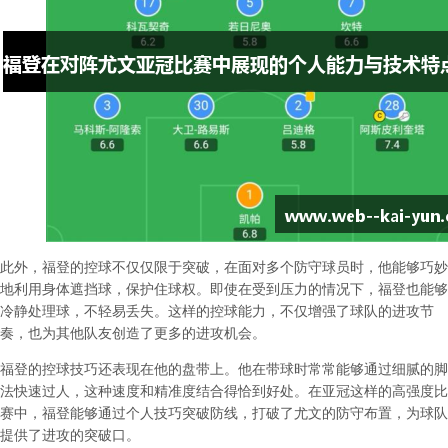
此外，福登的控球不仅仅限于突破，在面对多个防守球员时，他能够巧妙
地利用身体遮挡球，保护住球权。即使在受到压力的情况下，福登也能够
冷静处理球，不轻易丢失。这样的控球能力，不仅增强了球队的进攻节
奏，也为其他队友创造了更多的进攻机会。
福登的控球技巧还表现在他的盘带上。他在带球时常常能够通过细腻的脚
法快速过人，这种速度和精准度结合得恰到好处。在亚冠这样的高强度比
赛中，福登能够通过个人技巧突破防线，打破了尤文的防守布置，为球队
提供了进攻的突破口。