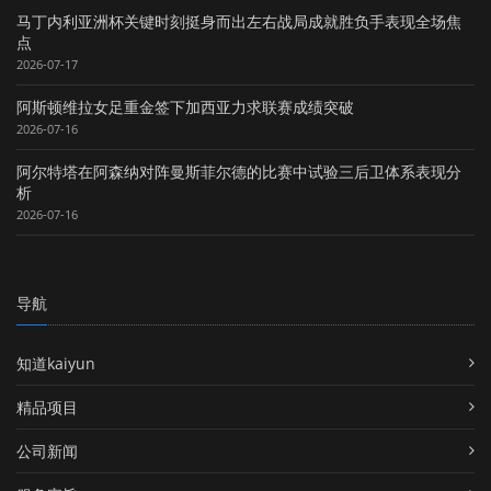
马丁内利亚洲杯关键时刻挺身而出左右战局成就胜负手表现全场焦
点
2026-07-17
阿斯顿维拉女足重金签下加西亚力求联赛成绩突破
2026-07-16
阿尔特塔在阿森纳对阵曼斯菲尔德的比赛中试验三后卫体系表现分
析
2026-07-16
导航
知道kaiyun
精品项目
公司新闻