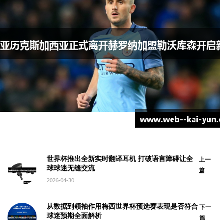
世界杯推出全新实时翻译耳机 打破语言障碍让全
上一
球球迷无缝交流
篇
2026-04-30
从数据到领袖作用梅西世界杯预选赛表现是否符合
下一
球迷预期全面解析
篇