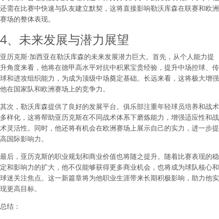
还需在比赛中快速与队友建立默契，这将直接影响勒沃库森在联赛和欧洲
赛场的整体表现。
4、未来发展与潜力展望
亚历克斯·加西亚在勒沃库森的未来发展潜力巨大。首先，从个人能力提
升角度来看，他将在德甲高水平对抗中积累宝贵经验，提升中场控球、传
球和进攻组织能力，为成为顶级中场奠定基础。长远来看，这将极大增强
他在国家队和欧洲赛场上的竞争力。
其次，勒沃库森提供了良好的发展平台。俱乐部注重年轻球员培养和战术
多样化，这将帮助亚历克斯在不同战术体系下磨炼能力，增强适应性和战
术灵活性。同时，他还将有机会在欧洲赛场上展示自己的实力，进一步提
高国际影响力。
最后，亚历克斯的职业规划和商业价值也将随之提升。随着比赛表现的稳
定和影响力的扩大，他不仅能够获得更多商业机会，也将成为球队核心和
球迷关注焦点。这一新篇章将为他职业生涯带来长期积极影响，助力他实
现更高目标。
总结：