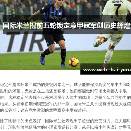
稳定性是国际米兰成功的关键因素之一。球队能够保持高度的集中力和对
胜利的渴望，无论是在主场还是客场，他们都能做到每场比赛都力争取
胜。这种稳定的表现不仅是对球员个人能力的体现，更是全队共同努力的
结果。从赛季初期到锁定冠军的那一刻，国际米兰几乎没有出现过大规模
的低谷期，这在竞争激烈的意甲联赛中堪称难得。
除了比赛中的出色发挥，国际米兰还表现出了超强的应变能力。在关键时
刻，球队能够凭借强大的心理素质逆转比赛，或是以极小的失误让对手无