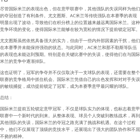
尽管国际米兰的表现出色，但在意甲联赛中，其他强队的失误同样为他们
的夺冠创造了有利条件。尤文图斯、AC米兰等传统强队在本赛季的表现
明显出现了波动，导致他们在积分榜上的位置越来越远离国际米兰。这种
竞争环境的变化，使得国际米兰能够在较为宽松的情况下提前锁定冠军。
尤文图斯虽然依然具备强大的实力，但由于一些内外部因素的干扰，他们
在本赛季并未能保持强劲的状态。与此同时，AC米兰和那不勒斯等队伍
的表现也未能达到预期。特别是在关键比赛中的失误，使得他们在与国际
米兰的竞争中逐渐掉队。
这也证明了，冠军的争夺并不仅仅取决于一支球队的表现，还需要在整个
联赛的竞争格局中抓住机会。国际米兰凭借自己的出色发挥和对对手失误
的敏锐捕捉，成功提前锁定了冠军，成为本赛季意甲最闪耀的球队。
总结：
国际米兰提前五轮锁定意甲冠军，不仅是球队实力的体现，也标志着意甲
联赛中一个新时代的到来。从整体表现、球员个人突破到教练战术，再到
其他强队的失误，国际米兰的夺冠之路充满了挑战和机遇。在这个过程
中，他们不仅展现了顶级的竞技水平，还展现出了强大的团队协作和不屈
不挠的精神。