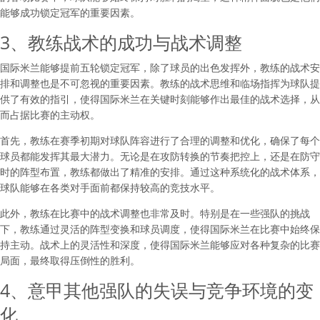
能够成功锁定冠军的重要因素。
3、教练战术的成功与战术调整
国际米兰能够提前五轮锁定冠军，除了球员的出色发挥外，教练的战术安
排和调整也是不可忽视的重要因素。教练的战术思维和临场指挥为球队提
供了有效的指引，使得国际米兰在关键时刻能够作出最佳的战术选择，从
而占据比赛的主动权。
首先，教练在赛季初期对球队阵容进行了合理的调整和优化，确保了每个
球员都能发挥其最大潜力。无论是在攻防转换的节奏把控上，还是在防守
时的阵型布置，教练都做出了精准的安排。通过这种系统化的战术体系，
球队能够在各类对手面前都保持较高的竞技水平。
此外，教练在比赛中的战术调整也非常及时。特别是在一些强队的挑战
下，教练通过灵活的阵型变换和球员调度，使得国际米兰在比赛中始终保
持主动。战术上的灵活性和深度，使得国际米兰能够应对各种复杂的比赛
局面，最终取得压倒性的胜利。
4、意甲其他强队的失误与竞争环境的变
化