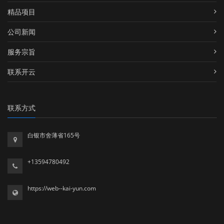
精品项目
公司新闻
服务宗旨
联系开云
联系方式
白银市舍薄省165号
+13594780492
https://web--kai-yun.com