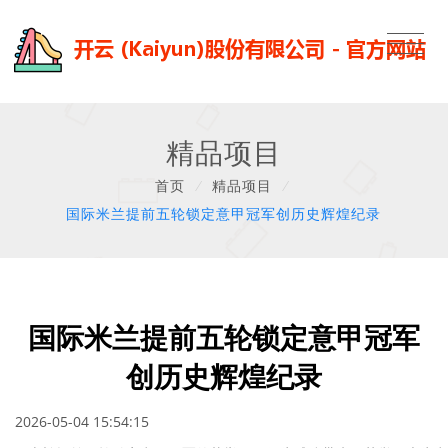
精品项目
首页
/
精品项目
/
国际米兰提前五轮锁定意甲冠军创历史辉煌纪录
国际米兰提前五轮锁定意甲冠军
创历史辉煌纪录
2026-05-04 15:54:15