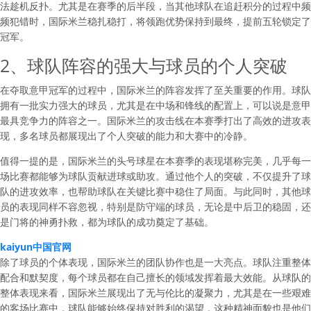
法趁机反扑。尤其是在赛季的后半段，当其他球队在追赶积分的过程中频
频犯错时，国际米兰稳扎稳打，将领跑优势保持到最终，提前五轮锁定了
冠军。
2、球队阵容的强大与球员的个人突破
在夺取意甲冠军的过程中，国际米兰的阵容发挥了至关重要的作用。球队
拥有一批实力强大的球员，尤其是在中场和锋线的配置上，可以说是意甲
最具竞争力的阵容之一。国际米兰的攻击线在本赛季打出了高效的进攻表
现，多名球员都展现出了个人突破的能力和大赛中的冷静。
值得一提的是，国际米兰的头号球星在本赛季的表现堪称完美，几乎每一
场比赛都能够为球队贡献进球或助攻。通过他个人的突破，不仅提升了球
队的进攻效率，也帮助球队在关键比赛中稳住了局面。与此同时，其他球
员的表现同样不容忽视，特别是防守端的球员，无论是中后卫的稳固，还
是门将的神勇扑救，都为球队的成功奠定了基础。
kaiyun中国官网
除了球员的个体表现，国际米兰的团队协作也是一大亮点。球队注重整体
配合和默契度，每个球员都在自己擅长的领域发挥着最大效能。从球队的
整体表现来看，国际米兰展现出了无与伦比的凝聚力，尤其是在一些艰难
的客场比赛中，球队能够始终保持对胜利的渴望，这种精神面貌也是他们