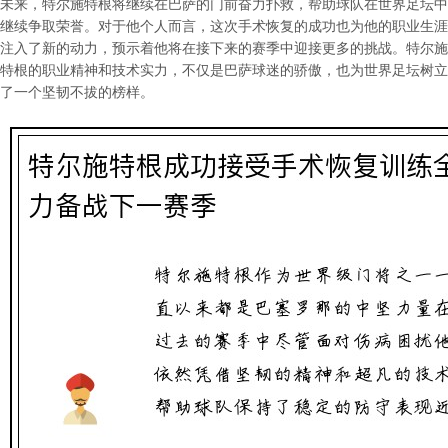
未来，特尔施特根将继续在巴萨的门前奋力扑救，帮助球队在世界足坛中
继续争取荣誉。对于他个人而言，这次手术恢复的成功也为他的职业生涯
注入了新的动力，预示着他将在接下来的赛季中迎接更多的挑战。特尔施
特根的职业精神和技术实力，不仅是巴萨球迷的骄傲，也为世界足坛树立
了一个坚韧不拔的榜样。