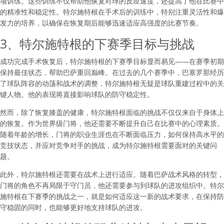
项训练。这些训练不仅帮助他恢复对球的反应速度，还提高了他在比赛中
的精准性和稳定性。特尔施特根在手术后的训练中，特别注重灵活性和爆
发力的培养，以确保在恢复期后能够迅速适应高强度的比赛节奏。
3、特尔施特根的下赛季目标与挑战
成功完成手术恢复后，特尔施特根的下赛季目标显而易见——在赛季初期
保持最佳状态，帮助巴萨重回巅峰。在过去的几个赛季中，巴塞罗那经历
了球队阵容的动荡和战术的调整，特尔施特根无疑是球队重建过程中的关
键人物。他的表现将直接影响球队的防守稳定性。
然而，除了恢复膝盖的健康，特尔施特根面临的挑战不仅仅来自于身体上
的恢复。作为世界级门将，他还需要不断提升自己在比赛中的心理素质。
随着年龄的增长，门将的职业生涯也在不断面临压力，如何保持高水平的
竞技状态，并应对竞争对手的挑战，成为特尔施特根需要面对的关键问
题。
此外，特尔施特根还需要在战术上进行适应。随着巴萨战术风格的转型，
门将的角色不再局限于守门员，他还需要参与到球队的进攻组织中。特尔
施特根在下赛季的挑战之一，就是如何适应这一新的战术要求，在保持防
守稳固的同时，也能够更好地支持球队的进攻。