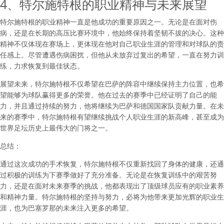
4、特尔施特根的职业精神与未来展望
特尔施特根的职业精神一直是他成功的重要原因之一。无论是在面对伤
病，还是在长期的高压比赛环境中，他始终保持着坚韧不拔的决心。这种
精神不仅体现在赛场上，更体现在他对自己职业生涯的管理和对球队的责
任感上。尽管遭遇伤病困扰，但他从未放弃过复出的希望，一直在努力训
练，力求恢复到最佳状态。
展望未来，特尔施特根不仅希望在巴萨的阵容中继续保持主力位置，也希
望能够为球队赢得更多的荣誉。他在过去的赛季中已经证明了自己的能
力，并且通过持续的努力，他将继续为巴萨和德国国家队贡献力量。在未
来的赛季中，特尔施特根有望继续挑战个人职业生涯的新高峰，甚至成为
世界足坛历史上最伟大的门将之一。
总结：
通过这次成功的手术恢复，特尔施特根不仅重新找回了身体的健康，还通
过积极的训练为下赛季做好了充分准备。无论是在恢复训练中的艰苦努
力，还是在面对未来赛季的挑战，他都表现出了顶级球员应有的职业素养
和精神力量。特尔施特根的坚持与努力，必将为他带来更加光辉的职业生
涯，也为巴塞罗那的未来注入更多的希望。