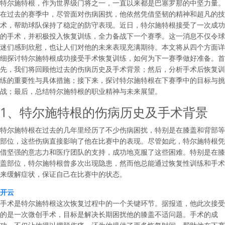
特尔施特根，作为世界级门将之一，一直以来都是巴塞罗那的中坚力量。
在过去的赛季中，尽管面对伤病困扰，他依然凭借坚韧的精神和超凡的技
术，帮助球队保持了稳定的防守表现。近日，特尔施特根接受了一次成功
的手术，并积极投入恢复训练，全力备战下一个赛季。这一消息不仅令球
迷们感到欣慰，也让人们对他的未来表现充满期待。本文将从四个方面详
细探讨特尔施特根成功接受手术恢复训练，如何为下一赛季做好准备。首
先，我们将回顾他过去的伤病历史及手术背景；然后，分析手术后恢复训
练的重要性与具体措施；接下来，探讨特尔施特根在下赛季中的目标与挑
战；最后，总结特尔施特根的职业精神与未来展望。
1、特尔施特根的伤病历史及手术背景
特尔施特根在过去的几年里经历了不少伤病困扰，特别是在膝盖和背部等
部位，这些伤病直接影响了他在比赛中的表现。尽管如此，特尔施特根凭
借坚强的意志力和医疗团队的支持，成功地克服了这些困难。特别是在膝
盖部位，特尔施特根曾多次出现隐患，然而他总能通过恢复性训练和手术
来缓解症状，保证自己在比赛中的状态。
开云
手术是特尔施特根这次恢复过程中的一个关键环节。据报道，他此次接受
的是一次微创手术，目标是解决长期困扰他的膝盖不适问题。手术的成