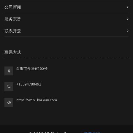
公司新闻
服务宗旨
联系开云
联系方式
白银市舍薄省165号
+13594780492
https://web--kai-yun.com