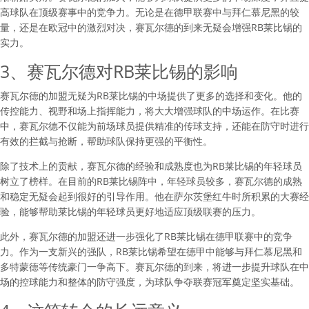
高球队在顶级赛事中的竞争力。无论是在德甲联赛中与拜仁慕尼黑的较
量，还是在欧冠中的激烈对决，赛瓦尔德的到来无疑会增强RB莱比锡的
实力。
3、赛瓦尔德对RB莱比锡的影响
赛瓦尔德的加盟无疑为RB莱比锡的中场提供了更多的选择和变化。他的
传控能力、视野和场上指挥能力，将大大增强球队的中场运作。在比赛
中，赛瓦尔德不仅能为前场球员提供精准的传球支持，还能在防守时进行
有效的拦截与抢断，帮助球队保持更强的平衡性。
除了技术上的贡献，赛瓦尔德的经验和成熟度也为RB莱比锡的年轻球员
树立了榜样。在目前的RB莱比锡阵中，年轻球员较多，赛瓦尔德的成熟
和稳定无疑会起到很好的引导作用。他在萨尔茨堡红牛时所积累的大赛经
验，能够帮助莱比锡的年轻球员更好地适应顶级联赛的压力。
此外，赛瓦尔德的加盟还进一步强化了RB莱比锡在德甲联赛中的竞争
力。作为一支新兴的强队，RB莱比锡希望在德甲中能够与拜仁慕尼黑和
多特蒙德等传统豪门一争高下。赛瓦尔德的到来，将进一步提升球队在中
场的控球能力和整体的防守强度，为球队争夺联赛冠军奠定坚实基础。