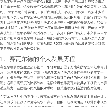
赛瓦尔德从萨尔茨堡红牛转会到RB莱比锡，是近年来欧洲足球转会市场
中的重要一笔。这次转会不仅标志着赛瓦尔德职业生涯的全新篇章，也体
现了RB莱比锡在球员引进方面的战略眼光。赛瓦尔德作为一名多才多艺
的中场球员，在萨尔茨堡红牛期间已展现出极高的水准，其强悍的防守能
力和出色的传球视野使他成为萨尔茨堡阵中不可或缺的关键人物。转会至
RB莱比锡后，他不仅能与更高水平的球员一同训练与比赛，还能参与更
具挑战性的德甲赛季和欧洲赛事，进一步提升自己的能力。本文将从四个
方面详细阐述赛瓦尔德转会至RB莱比锡的意义与背景，包括球员个人发
展、俱乐部的战略规划、赛瓦尔德对RB莱比锡的影响以及这笔转会对德
甲乃至欧洲足坛的长远影响。
1、赛瓦尔德的个人发展历程
赛瓦尔德的职业生涯起步较早，年轻时便加盟了奥地利萨尔茨堡红牛青训
营，经过几年的成长和磨砺，他逐渐成为了萨尔茨堡红牛中场的重要一
员。在俱乐部的帮助下，赛瓦尔德不仅磨练了自己的技术和战术意识，还
逐步适应了高强度的比赛节奏。这段经历使得赛瓦尔德具备了极强的比赛
适应能力，在面临不同风格的对手时，他总能够找到合适的应对策略。
在萨尔茨堡红牛的岁月中，赛瓦尔德不仅在奥地利国内赛事中屡创佳绩，
还为俱乐部征战了欧冠等高水平赛事。他的出色表现引起了欧洲多家顶级