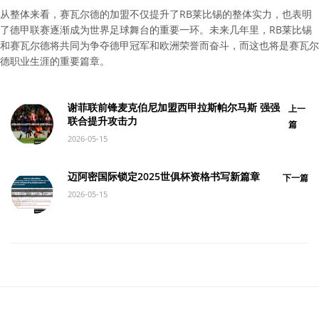
从整体来看，赛瓦尔德的加盟不仅提升了RB莱比锡的整体实力，也表明
了德甲联赛逐渐成为世界足球舞台的重要一环。未来几年里，RB莱比锡
和赛瓦尔德将共同为争夺德甲冠军和欧洲荣誉而奋斗，而这也将是赛瓦尔
德职业生涯的重要篇章。
谢菲联前锋麦克伯尼加盟西甲拉斯帕尔马斯 强强
上一
联合提升攻击力
篇
2026-05-15
迈阿密国际锁定2025世俱杯资格书写新篇章
下一篇
2026-05-15