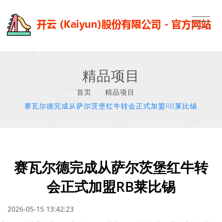
精品项目
首页
/
精品项目
/
赛瓦尔德完成从萨尔茨堡红牛转会正式加盟RB莱比锡
赛瓦尔德完成从萨尔茨堡红牛转
会正式加盟RB莱比锡
2026-05-15 13:42:23