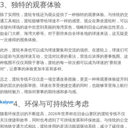
3、独特的观赛体验
除了实用性，渡轮专线还为观众提供了一种独特的观赛体验。与传统的交
通工具相比，渡轮能够带给球迷不一样的感受。观众在乘坐渡轮时，可以
在驶向球场的途中欣赏到美丽的海湾景色，领略到旧金山的标志性景点，
如金门大桥、海湾大桥等。对于那些来自全球各地的球迷来说，这无疑是
一次难得的视角体验。
此外，渡轮本身也可以成为球迷聚集和交流的场所。在渡轮上，球迷们可
以提前与其他球迷互动，交流对比赛的看法，营造出浓厚的赛事氛围。这
种氛围不仅仅局限于赛场，渡轮的每一班次都可以成为球迷的“赛前派
对”，让赛事的体验更加丰富和多样。
总之，渡轮专线不仅仅是一项交通改善措施，更是一种将观赛体验提升到
新的层次的创新举措。球迷在享受便捷交通的同时，也能够享受海上航行
的独特魅力，增加对赛事的期待感和参与感。
4、环保与可持续性考虑
kaiyun
随着环保意识的不断提高，2026年世界杯在旧金山赛区的渡轮专线不仅
关注便捷和效率，同时也考虑到了可持续发展和环保效益。与传统的公交
和地铁交通方式相比，渡轮使用的是清洁能源驱动系统，减少了碳排放，