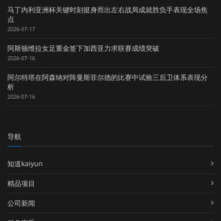
马丁内利亚洲杯关键时刻挺身而出左右战局成就胜负手表现全场焦
点
2026-07-17
阿斯顿维拉女足重金签下加西亚力求联赛成绩突破
2026-07-16
阿尔特塔在阿森纳对阵曼斯菲尔德的比赛中试验三后卫体系表现分
析
2026-07-16
导航
知道kaiyun
精品项目
公司新闻