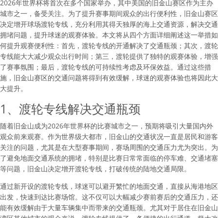
2026年世界杯将首次在多个国家举办，其中美国的旧金山赛区作为主办
城市之一，备受关注。为了提升赛事期间观众的出行便利性，旧金山赛区
决定增开球场渡轮专线，充分利用其得天独厚的海上交通资源，解决交通
拥堵问题，提升球迷的观赛体验。本文将从四个方面详细阐述这一举措如
何提升观赛便利性：首先，渡轮专线的开通解决了交通瓶颈；其次，渡轮
专线能大大减少观众出行时间；第三，渡轮提供了独特的观赛体验，增强
了赛事氛围；最后，渡轮专线的可持续性考虑及环保效益。通过这些措
施，旧金山赛区的交通问题将得到有效缓解，球迷的观赛体验也将因此大
大提升。
1、渡轮专线解决交通瓶颈
随着旧金山成为2026年世界杯的比赛城市之一，预期将吸引大量国内外
观众前来观赛。作为世界级大都市，旧金山的交通状况一直是居民和游客
关注的问题，尤其是在大型赛事期间，赛场周围的交通压力尤为突出。为
了避免地面交通系统的拥堵，特别是比赛日常常面临的停车难、交通堵塞
等问题，旧金山决定增开渡轮专线，打破传统的陆地交通局限。
通过新开设的渡轮专线，球迷可以避开繁忙的地面交通，直接从海港地区
出发，快速到达比赛场馆。这不仅可以大幅减少赛前赛后的交通压力，还
能有效缓解由于大量车辆集中而带来的交通瓶颈。尤其对于居住在旧金山