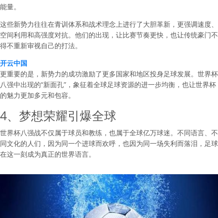
能量。
这些新势力往往在青训体系和战术理念上进行了大胆革新，更强调速度、
空间利用和高强度对抗。他们的出现，让比赛节奏更快，也让传统豪门不
得不重新审视自己的打法。
开云中国
更重要的是，新势力的成功激励了更多国家和地区投身足球发展。世界杯
八强中出现的“新面孔”，象征着全球足球资源的进一步均衡，也让世界杯
的魅力更加多元和包容。
4、梦想荣耀引爆全球
世界杯八强战不仅属于球员和教练，也属于全球亿万球迷。不同语言、不
同文化的人们，因为同一个进球而欢呼，也因为同一场失利而落泪，足球
在这一刻成为真正的世界语言。