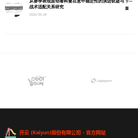
从赛季表现波动看科曼在意甲稳定性的演进轨迹与
下一
战术适配关系研究
篇
2026-05-24