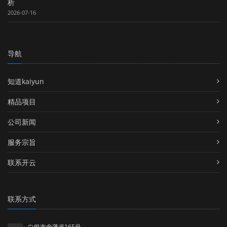
析
2026-07-16
导航
知道kaiyun
精品项目
公司新闻
服务宗旨
联系开云
联系方式
白银市舍薄省165号