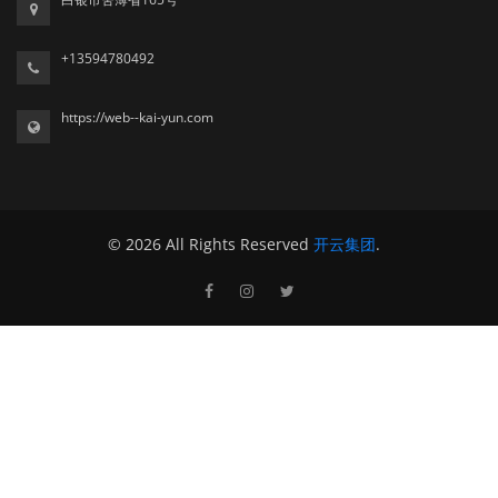
+13594780492
https://web--kai-yun.com
© 2026 All Rights Reserved
开云集团
.