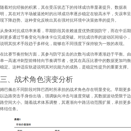
随着对抗经验的积累，其在受压状态下的传球成功率显著提升。数据表
明，其在对方半场被逼抢时的出球成功率逐步稳定在较高水平，失误率呈
现下降趋势。这种变化反映出其在强对抗环境中决策效率的提升。
从身体对抗成功率来看，早期阶段其依赖速度优势摆脱防守，而在中后期
则更多通过节奏变化与身体卡位完成突破。对抗成功率的波动区间缩小，
说明其技术手段趋于多样化，能够在不同强度下保持较为一致的表现。
在比赛节奏控制方面，其参与防守反击的次数与成功率逐渐趋于平衡。由
单一高速冲刺型前锋转向节奏调节者，使其在高压比赛中的数据更加均衡
稳定。这种适应轨迹说明其对抗能力的成熟，是稳定性提升的重要支撑。
三、战术角色演变分析
姆巴佩在不同阶段对阵巴西时所承担的战术角色存在明显变化。早期更多
以边路突击手身份出场，强调纵向冲击与速度突破，其数据波动受限于边
路空间大小。随着战术体系调整，其逐渐向中路活动范围扩展，承担更多
终结任务。