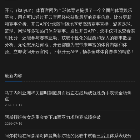
开云（kaiyun）体育官网为全球体育迷提供了一个全面的体育娱乐
平台，用户可以通过开云官网轻松获取最新的赛事信息、比分更新
和赛事分析。开云APP让您随时随地享受高清赛事直播，涵盖足球、
篮球、网球等多项热门体育赛事。通过开云APP，您不仅可以查看实
时比分，还能参与赛事互动、获取个性化的提醒和深入的赛事数据
分析。无论您身处何地，开云都能为您带来丰富的体育内容和体
验。立即访问开云官网，下载开云APP，畅享全球体育赛事的精彩！
最新内容
马丁内利亚洲杯关键时刻挺身而出左右战局成就胜负手表现全场焦
点
2026-07-17
阿斯顿维拉女足重金签下加西亚力求联赛成绩突破
2026-07-16
阿尔特塔在阿森纳对阵曼斯菲尔德的比赛中试验三后卫体系表现分