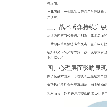
稳定性。
与此同时，一些球队大胆启用年轻球员
外变量。
三、战术博弈持续升级
从训练内容与公开信息判断，战术层面的
一些球队重点演练防守反击，意在应对
这种战术上的相互克制，使得比赛不再
上占据先机。
四、心理层面影响显现
除了技战术因素，心理状态正在成为争
争冠热门往往背负更高期待，稍有波动便
相对而言，外界关注度较低的球队心理