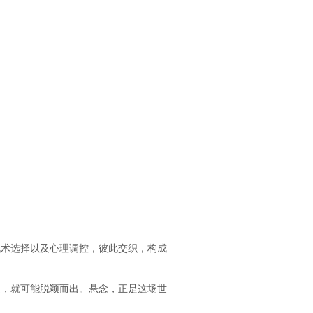
战术选择以及心理调控，彼此交织，构成
遇，就可能脱颖而出。悬念，正是这场世