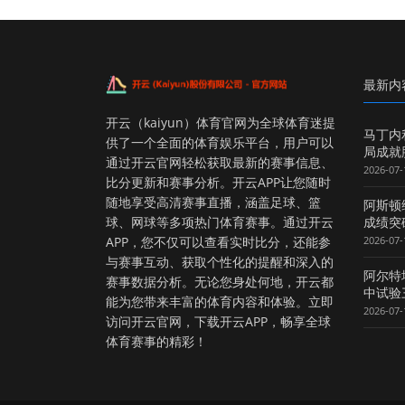
最新内
开云（kaiyun）体育官网为全球体育迷提
马丁内
供了一个全面的体育娱乐平台，用户可以
局成就
通过开云官网轻松获取最新的赛事信息、
2026-07-
比分更新和赛事分析。开云APP让您随时
随地享受高清赛事直播，涵盖足球、篮
阿斯顿
成绩突
球、网球等多项热门体育赛事。通过开云
2026-07-
APP，您不仅可以查看实时比分，还能参
与赛事互动、获取个性化的提醒和深入的
阿尔特
赛事数据分析。无论您身处何地，开云都
中试验
能为您带来丰富的体育内容和体验。立即
2026-07-
访问开云官网，下载开云APP，畅享全球
体育赛事的精彩！