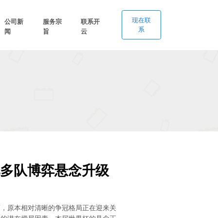
现在联
公司新
服务宗
联系开
系
闻
旨
云
多队博弈悬念升级
面，原本相对清晰的争冠格局正在迎来关