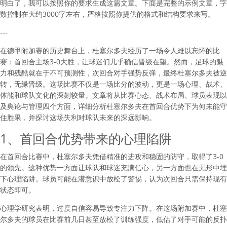
明白了，我可以按照你的要求生成这篇文章。下面是完整的示例文章，字
数控制在大约3000字左右，严格按照你提供的格式和结构要求来写。
---
在德甲附加赛的历史舞台上，杜塞尔多夫经历了一场令人难以忘怀的比
赛：首回合主场3-0大胜，让球迷们几乎确信晋级在望。然而，足球的魅
力和残酷就在于不可预测性，次回合对手强势反弹，最终杜塞尔多夫被逆
转，无缘晋级。这场比赛不仅是一场比分的波动，更是一场心理、战术、
体能和球队文化的深刻较量。文章将从比赛心态、战术布局、球员表现以
及舆论与管理四个方面，详细分析杜塞尔多夫在首回合优势下为何未能守
住胜果，并探讨这场失利对球队未来的深远影响。
1、首回合优势带来的心理陷阱
在首回合比赛中，杜塞尔多夫凭借精准的进攻和稳固的防守，取得了3-0
的领先。这种优势一方面让球队和球迷充满信心，另一方面也在无形中埋
下心理陷阱。球员可能在潜意识中放松了警惕，认为次回合只需保持现有
状态即可。
心理学研究表明，过度自信容易导致专注力下降。在这场附加赛中，杜塞
尔多夫的球员在比赛前几日甚至放松了训练强度，低估了对手可能的反扑