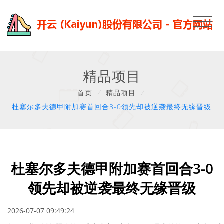
精品项目
首页
/
精品项目
/
杜塞尔多夫德甲附加赛首回合3-0领先却被逆袭最终无缘晋级
杜塞尔多夫德甲附加赛首回合3-0
领先却被逆袭最终无缘晋级
2026-07-07 09:49:24