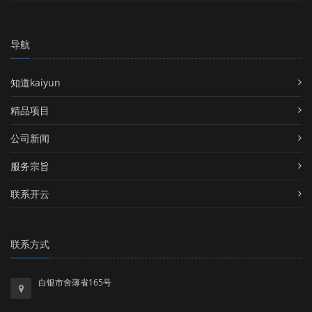
导航
知道kaiyun
精品项目
公司新闻
服务宗旨
联系开云
联系方式
白银市舍薄省165号