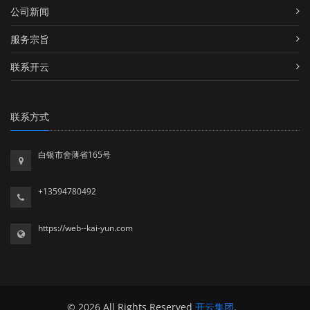
公司新闻
服务宗旨
联系开云
联系方式
白银市舍薄省165号
+13594780492
https://web--kai-yun.com
© 2026 All Rights Reserved
开云集团
.