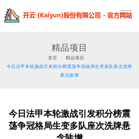
精品项目
首页
/
精品项目
/
今日法甲本轮激战引发积分榜震荡争冠格局生变多队座次洗牌
悬念陡增
今日法甲本轮激战引发积分榜震
荡争冠格局生变多队座次洗牌悬
念陡增