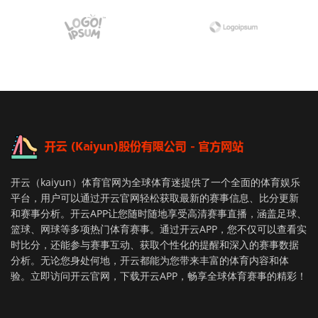
开云（kaiyun）体育官网为全球体育迷提供了一个全面的体育娱乐
平台，用户可以通过开云官网轻松获取最新的赛事信息、比分更新
和赛事分析。开云APP让您随时随地享受高清赛事直播，涵盖足球、
篮球、网球等多项热门体育赛事。通过开云APP，您不仅可以查看实
时比分，还能参与赛事互动、获取个性化的提醒和深入的赛事数据
分析。无论您身处何地，开云都能为您带来丰富的体育内容和体
验。立即访问开云官网，下载开云APP，畅享全球体育赛事的精彩！