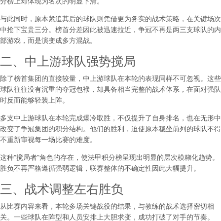
分榜上却体现为名次的明显下滑。
与此同时，原本紧追其后的球队则凭借更为务实的战术策略，在关键场次
中抢下宝贵三分。榜首分差因此被迅速拉近，争冠不再是两三支球队的内
部游戏，而是演变成多方混战。
二、中上游球队强势搅局
除了榜首集团的直接较量，中上游球队在本轮的表现同样不可忽视。这些
球队往往没有沉重的夺冠包袱，却具备相当完整的战术体系，在面对强队
时反而能够轻装上阵。
多支中上游球队在本轮完成爆冷取胜，不仅提升了自身排名，也在无形中
改变了争冠集团的积分结构。他们的胜利，迫使原本稳坐前列的球队不得
不重新审视每一场比赛的难度。
这种“搅局者”角色的存在，使法甲积分榜呈现出明显的层次模糊化趋势。
胜负不再严格遵循强弱逻辑，联赛整体的不确定性因此大幅提升。
三、战术调整左右胜负
从比赛内容来看，本轮多场关键战役的结果，与教练的战术选择密切相
关。一些球队在阵型和人员安排上大胆求变，成功打破了对手的节奏。