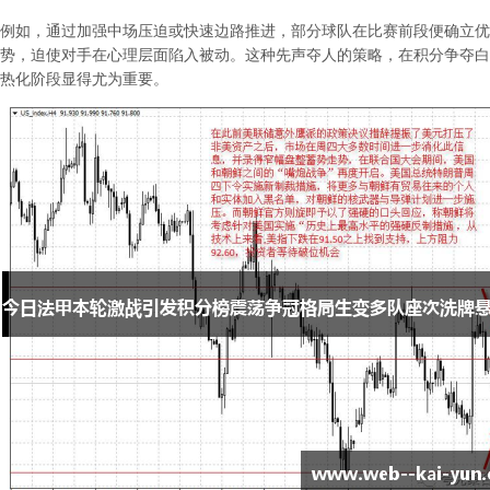
例如，通过加强中场压迫或快速边路推进，部分球队在比赛前段便确立优
势，迫使对手在心理层面陷入被动。这种先声夺人的策略，在积分争夺白
热化阶段显得尤为重要。