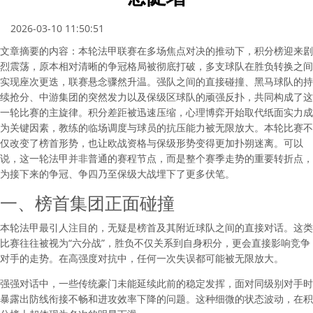
2026-03-10 11:50:51
文章摘要的内容：本轮法甲联赛在多场焦点对决的推动下，积分榜迎来剧
烈震荡，原本相对清晰的争冠格局被彻底打破，多支球队在胜负转换之间
实现座次更迭，联赛悬念骤然升温。强队之间的直接碰撞、黑马球队的持
续抢分、中游集团的突然发力以及保级区球队的顽强反扑，共同构成了这
一轮比赛的主旋律。积分差距被迅速压缩，心理博弈开始取代纸面实力成
为关键因素，教练的临场调度与球员的抗压能力被无限放大。本轮比赛不
仅改变了榜首形势，也让欧战资格与保级形势变得更加扑朔迷离。可以
说，这一轮法甲并非普通的赛程节点，而是整个赛季走势的重要转折点，
为接下来的争冠、争四乃至保级大战埋下了更多伏笔。
一、榜首集团正面碰撞
本轮法甲最引人注目的，无疑是榜首及其附近球队之间的直接对话。这类
比赛往往被视为“六分战”，胜负不仅关系到自身积分，更会直接影响竞争
对手的走势。在高强度对抗中，任何一次失误都可能被无限放大。
强强对话中，一些传统豪门未能延续此前的稳定发挥，面对同级别对手时
暴露出防线衔接不畅和进攻效率下降的问题。这种细微的状态波动，在积