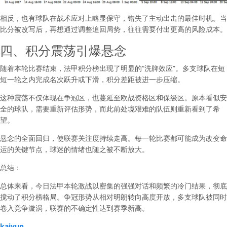
相反，也有球队在战术应对上略显保守，错失了主动出击的最佳时机。当
比分被改写后，再想通过调整追回局势，往往需要付出更高的风险成本。
四、积分震荡引爆悬念
随着本轮比赛结束，法甲积分榜出现了明显的“洗牌效应”。多支球队在短
短一轮之内完成名次跃升或下滑，积分差距被进一步压缩。
这种震荡不仅体现在争冠区，也蔓延至欧战资格区和保级区。原本看似安
全的球队，需要重新评估形势，而此前处境艰难的队伍则重新看到了希
望。
悬念的全面回归，使联赛关注度持续走高。每一轮比赛都可能成为改变命
运的关键节点，球迷的情绪也随之被不断放大。
总结：
总体来看，今日法甲本轮激战以密集的强强对话和频繁的冷门结果，彻底
搅动了积分榜格局。争冠形势从相对明朗转向高度开放，多支球队被同时
卷入竞争漩涡，联赛的不确定性达到赛季新高。
kaiyun