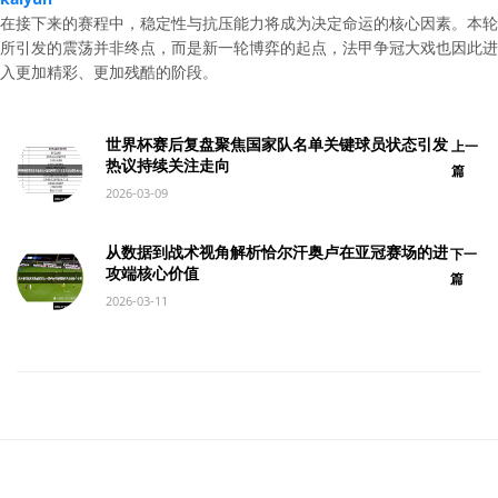
在接下来的赛程中，稳定性与抗压能力将成为决定命运的核心因素。本轮
所引发的震荡并非终点，而是新一轮博弈的起点，法甲争冠大戏也因此进
入更加精彩、更加残酷的阶段。
世界杯赛后复盘聚焦国家队名单关键球员状态引发
上一
热议持续关注走向
篇
2026-03-09
从数据到战术视角解析恰尔汗奥卢在亚冠赛场的进
下一
攻端核心价值
篇
2026-03-11