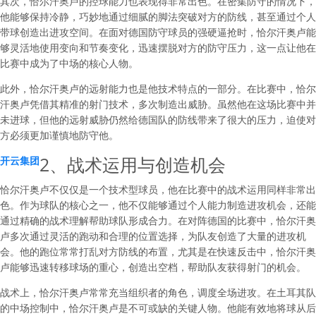
其次，恰尔汗奥卢的控球能力也表现得非常出色。在密集防守的情况下，
他能够保持冷静，巧妙地通过细腻的脚法突破对方的防线，甚至通过个人
带球创造出进攻空间。在面对德国防守球员的强硬逼抢时，恰尔汗奥卢能
够灵活地使用变向和节奏变化，迅速摆脱对方的防守压力，这一点让他在
比赛中成为了中场的核心人物。
此外，恰尔汗奥卢的远射能力也是他技术特点的一部分。在比赛中，恰尔
汗奥卢凭借其精准的射门技术，多次制造出威胁。虽然他在这场比赛中并
未进球，但他的远射威胁仍然给德国队的防线带来了很大的压力，迫使对
方必须更加谨慎地防守他。
2、战术运用与创造机会
开云集团
恰尔汗奥卢不仅仅是一个技术型球员，他在比赛中的战术运用同样非常出
色。作为球队的核心之一，他不仅能够通过个人能力制造进攻机会，还能
通过精确的战术理解帮助球队形成合力。在对阵德国的比赛中，恰尔汗奥
卢多次通过灵活的跑动和合理的位置选择，为队友创造了大量的进攻机
会。他的跑位常常打乱对方防线的布置，尤其是在快速反击中，恰尔汗奥
卢能够迅速转移球场的重心，创造出空档，帮助队友获得射门的机会。
战术上，恰尔汗奥卢常常充当组织者的角色，调度全场进攻。在土耳其队
的中场控制中，恰尔汗奥卢是不可或缺的关键人物。他能有效地将球从后