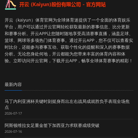
开云（kaiyun）体育官网为全球体育迷提供了一个全面的体育娱乐
平台，用户可以通过开云官网轻松获取最新的赛事信息、比分更新
和赛事分析。开云APP让您随时随地享受高清赛事直播，涵盖足球、
篮球、网球等多项热门体育赛事。通过开云APP，您不仅可以查看实
时比分，还能参与赛事互动、获取个性化的提醒和深入的赛事数据
分析。无论您身处何地，开云都能为您带来丰富的体育内容和体
验。立即访问开云官网，下载开云APP，畅享全球体育赛事的精彩！
最新内容
马丁内利亚洲杯关键时刻挺身而出左右战局成就胜负手表现全场焦
点
2026-07-17
阿斯顿维拉女足重金签下加西亚力求联赛成绩突破
2026-07-16