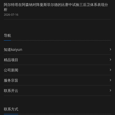
阿尔特塔在阿森纳对阵曼斯菲尔德的比赛中试验三后卫体系表现分
析
2026-07-16
导航
知道kaiyun
精品项目
公司新闻
服务宗旨
联系开云
联系方式