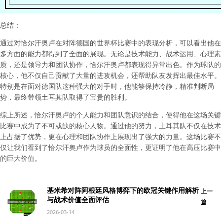
总结：
通过对恰尔汗奥卢在对阵德国的世界杯比赛中的表现分析，可以看出他在
多方面的能力都得到了全面的展现。无论是技术能力、战术运用、心理素
质，还是领导力和团队协作，恰尔汗奥卢都表现得异常出色。作为球队的
核心，他不仅自己贡献了大量的进攻机会，还帮助队友发挥出最佳水平。
特别是在面对德国队这种强大的对手时，他能够保持冷静，精准判断局
势，最终带领土耳其队取得了宝贵的胜利。
综上所述，恰尔汗奥卢的个人能力和团队意识的结合，使得他在这场关键
比赛中成为了不可或缺的核心人物。通过他的努力，土耳其队不仅在技术
上占据了优势，更在心理和团队协作上展现出了强大的力量。这场比赛不
仅让我们看到了恰尔汗奥卢作为球员的全面性，更证明了他在高压比赛中
的巨大价值。
基米希对阵阿根廷风格博弈下的欧冠关键作用解析
上一
与战术价值全面评估
篇
2026-03-14