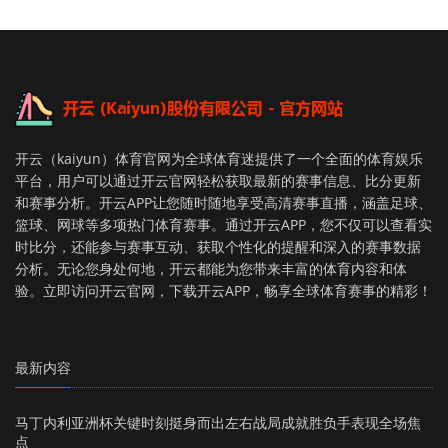
开云（kaiyun）体育官网为全球体育迷提供了一个全面的体育娱乐
平台，用户可以通过开云官网轻松获取最新的赛事信息、比分更新
和赛事分析。开云APP让您随时随地享受高清赛事直播，涵盖足球、
篮球、网球等多项热门体育赛事。通过开云APP，您不仅可以查看实
时比分，还能参与赛事互动、获取个性化的提醒和深入的赛事数据
分析。无论您身处何地，开云都能为您带来丰富的体育内容和体
验。立即访问开云官网，下载开云APP，畅享全球体育赛事的精彩！
最新内容
马丁内利亚洲杯关键时刻挺身而出左右战局成就胜负手表现全场焦
点