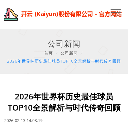
公司新闻
首页
/
公司新闻
/
2026年世界杯历史最佳球员TOP10全景解析与时代传奇回顾
2026年世界杯历史最佳球员
TOP10全景解析与时代传奇回顾
2026-02-13 14:08:19