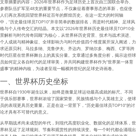
文章摘要的内容：2026年世界杯作为足球历史上首次由三国联合举办、
参赛队伍扩军至48支的重要节点，不仅象征着赛事形态的革新，也促使
人们再次系统回望世界杯近百年的辉煌历史。在这一宏大的时间轴
中，“历史最佳球员TOP10”并非简单的数据排名，而是时代精神、足球风
格与个人传奇交汇的结晶。本文以“2026年世界杯历史最佳球员TOP10全
景解析与时代传奇回顾”为核心，从世界杯历史背景、技术与战术演进、
个人成就与精神象征、全球影响力与时代价值四个维度展开深入阐述，力
求还原贝利、马拉多纳、克鲁伊夫、齐达内、罗纳尔多、梅西、C罗等跨
时代巨星在世界杯舞台上的真实分量。文章通过多角度分析，揭示这些球
员如何定义各自时代的足球审美，并共同构建世界杯作为“世界第一体育
盛事”的精神内核，为读者呈现一幅横跨世纪的足球史诗画卷。
一、世界杯历史坐标
世界杯自1930年诞生以来，始终是衡量足球运动最高成就的标尺。不同
于俱乐部赛事，世界杯浓缩了国家荣誉、民族情感与个人英雄主义，使球
员的表现更具历史重量。正是在这一背景下，“历史最佳球员TOP10”的讨
论才具有不可替代的意义。
从早期战术尚未成型的年代，到现代高度职业化、数据化的足球体系，世
界杯见证了足球规则、节奏和观赏性的持续演变。每一个时代都会涌现出