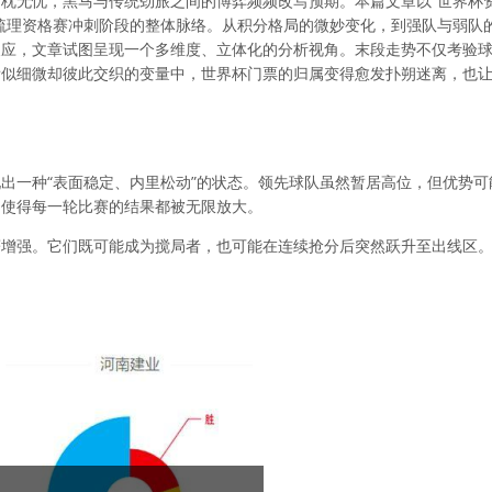
枕无忧，黑马与传统劲旅之间的博弈频频改写预期。本篇文章以“世界杯
梳理资格赛冲刺阶段的整体脉络。从积分格局的微妙变化，到强队与弱队
反应，文章试图呈现一个多维度、立体化的分析视角。末段走势不仅考验
看似细微却彼此交织的变量中，世界杯门票的归属变得愈发扑朔迷离，也
出一种“表面稳定、内里松动”的状态。领先球队虽然暂居高位，但优势
，使得每一轮比赛的结果都被无限放大。
著增强。它们既可能成为搅局者，也可能在连续抢分后突然跃升至出线区