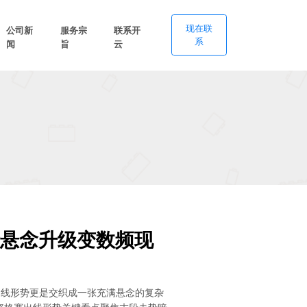
现在联
公司新
服务宗
联系开
系
闻
旨
云
悬念升级变数频现
出线形势更是交织成一张充满悬念的复杂