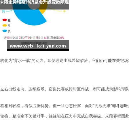
转化为“背水一战”的动力。即便理论出线希望渺茫，它们仍可能在关键
中左右出线走向。连续客场、密集比赛或跨时区作战，都可能成为影响球
程相对轻松，看似占据优势。但一旦心态松懈，面对“无欲无求”却斗志
理轮换、精准拿下关键对手，往往能在压力中完成自我突破。末段赛程因