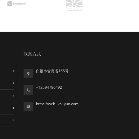
联系方式
白银市舍薄省165号
+13594780492
https://web--kai-yun.com