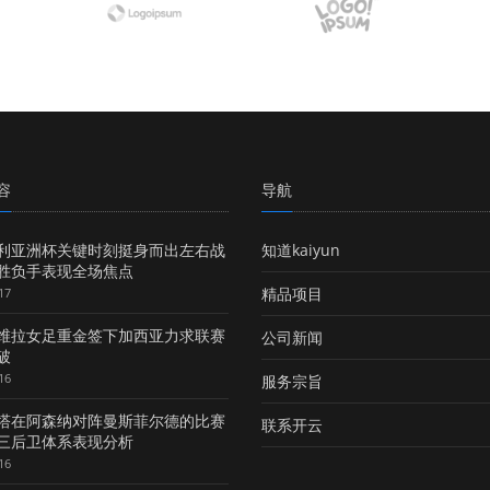
容
导航
利亚洲杯关键时刻挺身而出左右战
知道kaiyun
胜负手表现全场焦点
精品项目
17
维拉女足重金签下加西亚力求联赛
公司新闻
破
16
服务宗旨
塔在阿森纳对阵曼斯菲尔德的比赛
联系开云
三后卫体系表现分析
16