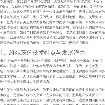
文章摘要：在2023年夏季转会窗口，德国天才中场卡约·维尔茨（Florian
Wirtz）以创纪录的高价加盟了利物浦，成为红军中场的新核。对于利物
浦来说，这笔交易不仅仅是引进一位技术出色的球员，更是为球队未来的
中场布阵奠定了基石。维尔茨的到来，标志着利物浦中场的一次重大变
革，也为球队在英超及欧洲赛场的竞争力提供了新的希望。本文将从四个
方面详细分析维尔茨的加盟对利物浦中场的影响，包括他个人的技术特点
和发展潜力，如何与利物浦的战术体系契合，维尔茨如何成为红军的中场
核心，以及他的到来对于其他球员和球队战略的意义。通过这四个维度，
展望维尔茨在利物浦的未来，及其带来的红军中场新核心崛起。
1、维尔茨的技术特点与发展潜力
卡约·维尔茨自年轻时便以技术细腻、视野开阔、传球精准著称。他的控
球能力和场上洞察力，让他在德甲赛场上备受关注。作为一名进攻型中
场，维尔茨具有出色的进攻组织能力和远射能力，这使得他在比赛中的多
面性非常突出。无论是调度中场的节奏，还是在最后一传或进攻终结中发
挥作用，他都能展现出卓越的能力。
维尔茨的控球能力极为出色，他不仅能够在高强度的比赛中保持良好的技
术状态，还能够在狭小的空间中完成精准的传球。尤其是在快速反击中，
维尔茨能够迅速决定球的走向，进行快速有效的传递，这为利物浦的高压