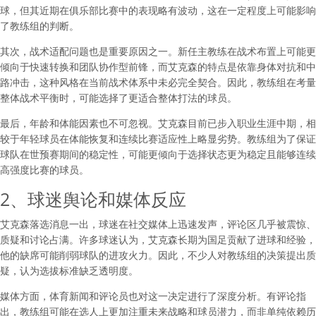
球，但其近期在俱乐部比赛中的表现略有波动，这在一定程度上可能影响
了教练组的判断。
其次，战术适配问题也是重要原因之一。新任主教练在战术布置上可能更
倾向于快速转换和团队协作型前锋，而艾克森的特点是依靠身体对抗和中
路冲击，这种风格在当前战术体系中未必完全契合。因此，教练组在考量
整体战术平衡时，可能选择了更适合整体打法的球员。
最后，年龄和体能因素也不可忽视。艾克森目前已步入职业生涯中期，相
较于年轻球员在体能恢复和连续比赛适应性上略显劣势。教练组为了保证
球队在世预赛期间的稳定性，可能更倾向于选择状态更为稳定且能够连续
高强度比赛的球员。
2、球迷舆论和媒体反应
艾克森落选消息一出，球迷在社交媒体上迅速发声，评论区几乎被震惊、
质疑和讨论占满。许多球迷认为，艾克森长期为国足贡献了进球和经验，
他的缺席可能削弱球队的进攻火力。因此，不少人对教练组的决策提出质
疑，认为选拔标准缺乏透明度。
媒体方面，体育新闻和评论员也对这一决定进行了深度分析。有评论指
出，教练组可能在选人上更加注重未来战略和球员潜力，而非单纯依赖历