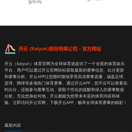
开云（kaiyun）体育官网为全球体育迷提供了一个全面的体育娱乐
平台，用户可以通过开云官网轻松获取最新的赛事信息、比分更新
和赛事分析。开云APP让您随时随地享受高清赛事直播，涵盖足球、
篮球、网球等多项热门体育赛事。通过开云APP，您不仅可以查看实
时比分，还能参与赛事互动、获取个性化的提醒和深入的赛事数据
分析。无论您身处何地，开云都能为您带来丰富的体育内容和体
验。立即访问开云官网，下载开云APP，畅享全球体育赛事的精彩！
最新内容