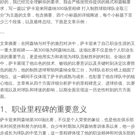
好的，我已经完全理解你的要求。我会严格按照你提供的格式和篇幅要
求，写一篇以“萨卡迎来阿森纳300场里程碑 打入制胜球助球队全取三
分”为主题的文章，包含摘要、四个小标题的详细阐述，每个小标题下至
少三个段落，以及最终总结。下面是文章示例：
---
文章摘要：在阿森纳与对手的激烈对决中，萨卡迎来了自己职业生涯的又
一重大里程碑——第300场为阿森纳出战。这场比赛不仅是他个人职业生
涯的重要节点，更是他用实力和表现为球队贡献胜利的时刻。全场比赛
中，萨卡展现了他出色的技术、敏锐的比赛意识以及关键时刻决定比赛胜
负的能力，他的制胜进球帮助阿森纳全取三分，为球队在积分榜上稳固了
地位。这一瞬间不仅体现了萨卡的成熟与成长，也彰显了他在球队中的核
心地位。文章将从四个方面详细分析萨卡的里程碑意义、进球价值、比赛
表现以及对球队和球迷的影响，以期全面呈现这一历史性时刻的方方面
面。
1、职业里程碑的重要意义
萨卡迎来阿森纳第300场比赛，不仅是个人荣誉的象征，也是他在俱乐部
长时间坚持和努力的结果。自少年时期加入阿森纳青训体系以来，他一步
步成长为球队的中坚力量，这一里程碑体现了他的职业精神和对俱乐部的