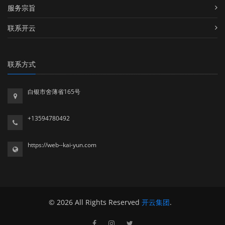
服务宗旨
联系开云
联系方式
白银市舍薄省165号
+13594780492
https://web--kai-yun.com
© 2026 All Rights Reserved
开云集团
.