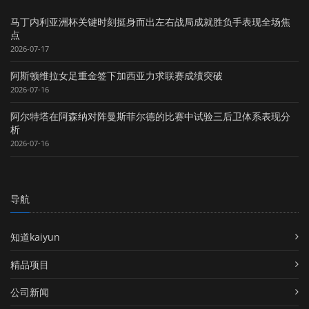
马丁内利亚洲杯关键时刻挺身而出左右战局成就胜负手表现全场焦
点
2026-07-17
阿斯顿维拉女足重金签下加西亚力求联赛成绩突破
2026-07-16
阿尔特塔在阿森纳对阵曼斯菲尔德的比赛中试验三后卫体系表现分
析
2026-07-16
导航
知道kaiyun
精品项目
公司新闻