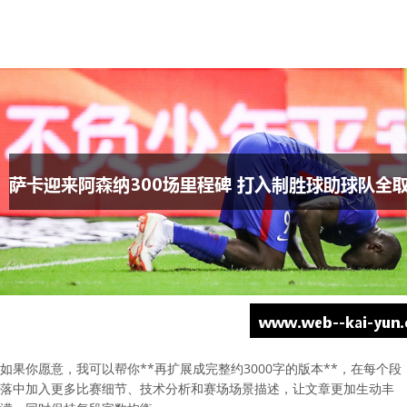
如果你愿意，我可以帮你**再扩展成完整约3000字的版本**，在每个段
落中加入更多比赛细节、技术分析和赛场场景描述，让文章更加生动丰