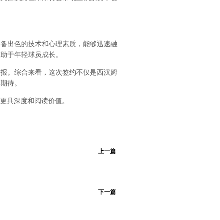
具备出色的技术和心理素质，能够迅速融
有助于年轻球员成长。
回报。综合来看，这次签约不仅是西汉姆
和期待。
章更具深度和阅读价值。
上一篇
下一篇