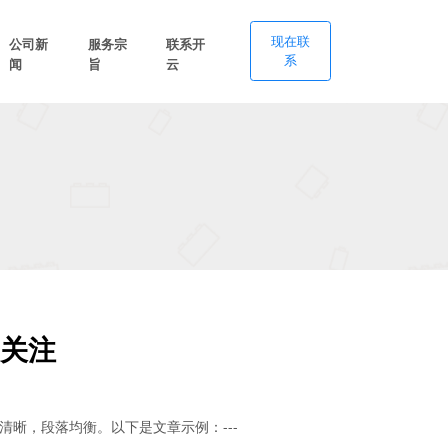
现在联
公司新
服务宗
联系开
系
闻
旨
云
关注
构清晰，段落均衡。以下是文章示例：
---