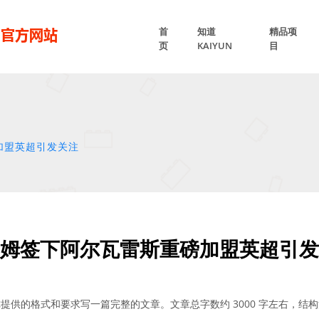
首
知道
精品项
页
KAIYUN
目
加盟英超引发关注
姆签下阿尔瓦雷斯重磅加盟英超引发
提供的格式和要求写一篇完整的文章。文章总字数约 3000 字左右，结