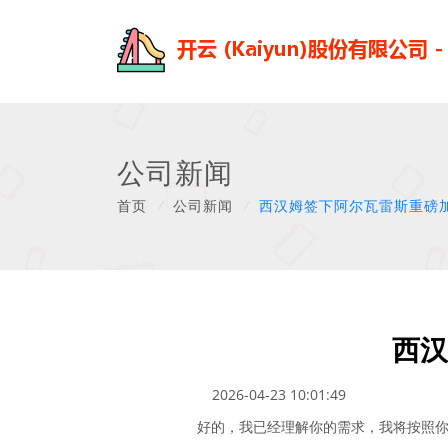
公司新闻
首页
/
公司新闻
/
西汉姆签下阿尔瓦雷斯重磅
西汉
2026-04-23 10:01:49
好的，我已经理解你的需求，我将按照你