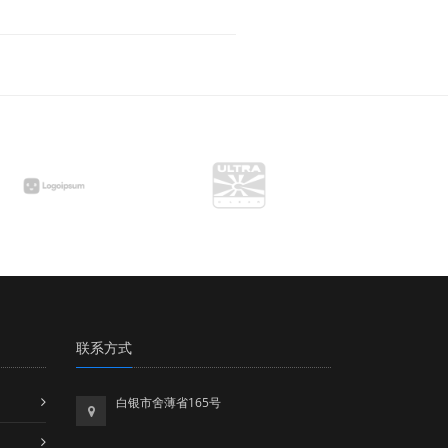
联系方式
白银市舍薄省165号