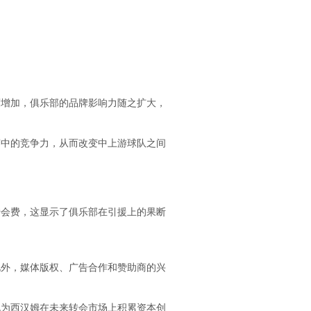
度增加，俱乐部的品牌影响力随之扩大，
赛中的竞争力，从而改变中上游球队之间
转会费，这显示了俱乐部在引援上的果断
此外，媒体版权、广告合作和赞助商的兴
也为西汉姆在未来转会市场上积累资本创