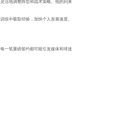
更灵活地调整阵型和战术策略。他的到来
和训练中吸取经验，加快个人发展速度。
，每一笔重磅签约都可能引发媒体和球迷