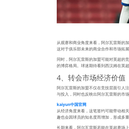
从观赛和商业角度来看，阿尔瓦雷斯的
这对于俱乐部未来的商业合作和市场拓
同时，阿尔瓦雷斯的加盟可能对英超的
的博弈格局。球迷期待看到西汉姆在英
4、转会市场经济价值
阿尔瓦雷斯的加盟不仅在竞技层面引人
与投入，同时也反映出阿尔瓦雷斯的市
kaiyun中国官网
从经济角度来看，这笔签约可能带动相
趣也会因球员的知名度而增加，形成多
长期来看，阿尔瓦雷斯若能在英超赛场