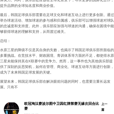
提升品牌的全球知名度和商业价值。
最后，韩国足球俱乐部需要在足球文化和球迷互动上进行更多创新。通过
举办球迷活动、增加球迷的参与感和归属感，俱乐部可以增强球迷对球队
的忠诚度和支持度。此外，俱乐部应加强与球迷的沟通，确保在困境中能
够获得球迷的理解和支持，从而渡过难关。
总结：
水原三星的降级不仅是其自身的失败，也揭示了韩国足球俱乐部所面临的
多重挑战。在竞技水平、财政困境、青训体系等方面的不足，都使得水原
三星未能保持其在K联赛中的竞争力。然而，这一事件也为其他俱乐部提
供了深刻的反思契机，如何在管理、商业化、球迷互动等方面进行创新，
成为了未来韩国足球发展的关键。
展望未来，韩国足球俱乐部在解决眼前问题的同时，也需要注重长远发
展。只有不
欧冠淘汰赛波尔图中卫因红牌禁赛无缘次回合比
上一
赛
篇