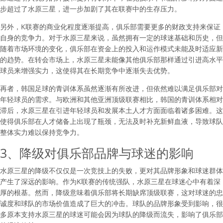
步超过了水原三星，进一步加剧了其在联赛中的生存压力。
另外，K联赛的商业化程度逐渐提高，俱乐部需要更多的财政支持来保证
自身的竞争力。对于水原三星来说，虽然拥有一定的球迷基础和历史，但
随着市场环境的变化，俱乐部在资金上的投入和运作模式未能及时适应新
的趋势。在转会市场上，水原三星未能像其他俱乐部那样通过引进高水平
球员来增强实力，这使得其在长期竞争中逐渐失去优势。
再者，韩国足球的青训体系虽然逐渐有所改进，但依然难以满足俱乐部对
年轻球员的需求。与欧洲和其他亚洲顶级联赛相比，韩国的青训体系相对
滞后，水原三星在引进年轻球员和发展本土人才方面面临着诸多困难。这
使得俱乐部在人才储备上出现了瓶颈，无法及时补充新鲜血液，导致球队
整体实力难以保持竞争力。
3、降级对俱乐部品牌与球迷的影响
水原三星的降级不仅仅是一次竞技上的失败，更对其品牌形象和球迷群体
产生了深远的影响。作为K联赛的传统强队，水原三星在球迷心中有着深
厚的根基。然而，降级意味着俱乐部将长期缺席顶级联赛，这对球迷的忠
诚度和球队的市场价值造成了巨大的冲击。球队的品牌形象受到影响，很
多原本支持水原三星的球迷可能会因为球队的降级而流失，影响了俱乐部