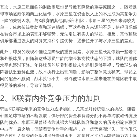
其次，水原三星面临的财政困境也是导致其降级的重要原因之一。随着足
球市场逐渐依赖商业化运作，水原三星在资金投入上的不足成为其竞争力
下降的关键因素。与K联赛的其他俱乐部相比，水原三星的资金来源较为
单一，依赖传统赞助商和球迷捐赠，而这些收入来源的不足，使得俱乐部
在转会市场上的表现不够强势，无法引进有实力的球员。相反，其他顶级
俱乐部通过强大的财务支持和引援优势，逐步拉开了与水原三星的差距。
此外，球员的表现不佳也是降级的重要因素。水原三星长期依赖一些老将
和外援球员，但随着这些球员年龄的增长和竞技状态的下滑，球队的整体
水平也逐渐下降。年轻球员的培养和提拔未能得到足够重视，导致球队的
阵容缺乏新鲜血液，战术执行上出现问题，影响了整体竞技状态。球员之
间的配合不默契，战术执行不力，最终使得水原三星未能在关键比赛中取
得足够的积分，导致了降级。
2、K联赛内外竞争压力的加剧
韩国K联赛近年来的竞争压力逐渐加剧，尤其是对传统强队的挑战。随着
韩国足球市场的不断发展，俱乐部的资金和资源分配不再单纯依赖传统强
队的优势。水原三星曾经依靠其强大的球队阵容和悠久的历史积淀在联赛
中占有一席之地，但随着竞争对手的崛起，这一优势逐渐消失。其他俱乐
部通过引入优秀的外援和提升青训水平，在竞技水平和品牌影响力方面逐