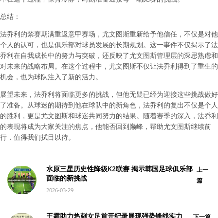
总结：
法乔利的禁赛期满重返意甲赛场，尤文图斯重新给予他信任，不仅是对他
个人的认可，也是俱乐部对球员发展的长期规划。这一事件不仅揭示了法
乔利在自我成长中的努力与突破，还反映了尤文图斯管理层的深思熟虑和
对未来的战略布局。在这个过程中，尤文图斯不仅让法乔利得到了重生的
机会，也为球队注入了新的活力。
展望未来，法乔利将面临更多的挑战，但他无疑已经为迎接这些挑战做好
了准备。从球迷的期待到他在球队中的新角色，法乔利的复出不仅是个人
的胜利，更是尤文图斯和球迷共同努力的结果。随着赛季的深入，法乔利
的表现将成为大家关注的焦点，他能否回到巅峰，帮助尤文图斯继续前
行，值得我们拭目以待。
水原三星历史性降级K2联赛 揭示韩国足球俱乐部
上一
面临的新挑战
篇
2026-03-29
王霜助力热刺女足首开纪录展现强势锋线实力
下一篇