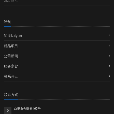
2026-07-16
导航
知道kaiyun
精品项目
公司新闻
服务宗旨
联系开云
联系方式
白银市舍薄省165号