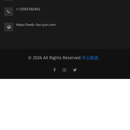
+13594780492
https://web--kai-yun.com
© 2026 All Rights Reserved
开云集团
.