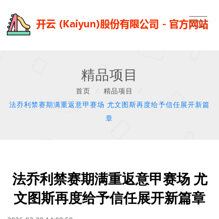
精品项目
首页
/
精品项目
/
法乔利禁赛期满重返意甲赛场 尤文图斯再度给予信任展开新篇
章
法乔利禁赛期满重返意甲赛场 尤
文图斯再度给予信任展开新篇章