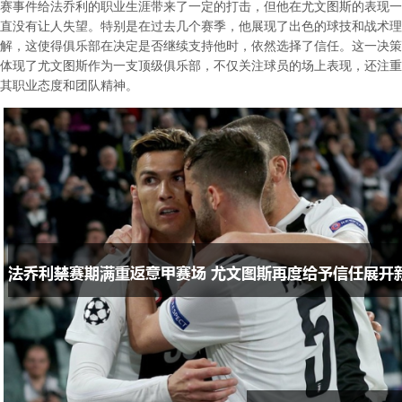
赛事件给法乔利的职业生涯带来了一定的打击，但他在尤文图斯的表现一
直没有让人失望。特别是在过去几个赛季，他展现了出色的球技和战术理
解，这使得俱乐部在决定是否继续支持他时，依然选择了信任。这一决策
体现了尤文图斯作为一支顶级俱乐部，不仅关注球员的场上表现，还注重
其职业态度和团队精神。