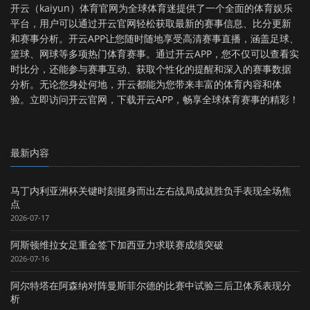
开云（kaiyun）体育官网为全球体育迷提供了一个全面的体育娱乐
平台，用户可以通过开云官网轻松获取最新的赛事信息、比分更新
和赛事分析。开云APP让您随时随地享受高清赛事直播，涵盖足球、
篮球、网球等多项热门体育赛事。通过开云APP，您不仅可以查看实
时比分，还能参与赛事互动、获取个性化的提醒和深入的赛事数据
分析。无论您身处何地，开云都能为您带来丰富的体育内容和体
验。立即访问开云官网，下载开云APP，畅享全球体育赛事的精彩！
最新内容
马丁内利亚洲杯关键时刻挺身而出左右战局成就胜负手表现全场焦
点
2026-07-17
阿斯顿维拉女足重金签下加西亚力求联赛成绩突破
2026-07-16
阿尔特塔在阿森纳对阵曼斯菲尔德的比赛中试验三后卫体系表现分
析