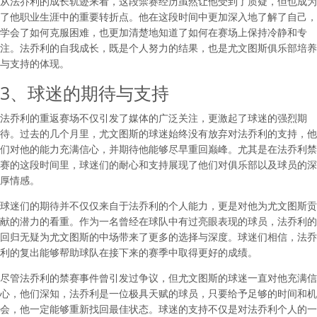
从法乔利的成长轨迹来看，这段禁赛经历虽然让他受到了质疑，但也成为
了他职业生涯中的重要转折点。他在这段时间中更加深入地了解了自己，
学会了如何克服困难，也更加清楚地知道了如何在赛场上保持冷静和专
注。法乔利的自我成长，既是个人努力的结果，也是尤文图斯俱乐部培养
与支持的体现。
3、球迷的期待与支持
法乔利的重返赛场不仅引发了媒体的广泛关注，更激起了球迷的强烈期
待。过去的几个月里，尤文图斯的球迷始终没有放弃对法乔利的支持，他
们对他的能力充满信心，并期待他能够尽早重回巅峰。尤其是在法乔利禁
赛的这段时间里，球迷们的耐心和支持展现了他们对俱乐部以及球员的深
厚情感。
球迷们的期待并不仅仅来自于法乔利的个人能力，更是对他为尤文图斯贡
献的潜力的看重。作为一名曾经在球队中有过亮眼表现的球员，法乔利的
回归无疑为尤文图斯的中场带来了更多的选择与深度。球迷们相信，法乔
利的复出能够帮助球队在接下来的赛季中取得更好的成绩。
尽管法乔利的禁赛事件曾引发过争议，但尤文图斯的球迷一直对他充满信
心，他们深知，法乔利是一位极具天赋的球员，只要给予足够的时间和机
会，他一定能够重新找回最佳状态。球迷的支持不仅是对法乔利个人的一