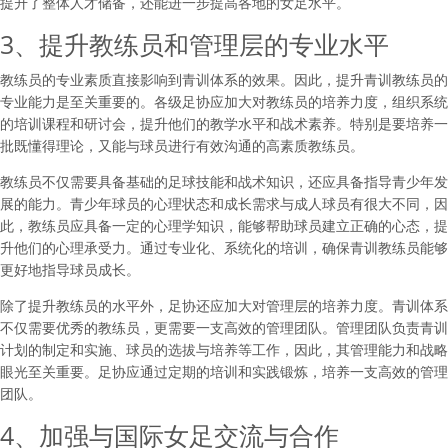
提升了整体人才储备，还能进一步提高各地的女足水平。
3、提升教练员和管理层的专业水平
教练员的专业素质直接影响到青训体系的效果。因此，提升青训教练员的
专业能力是至关重要的。各级足协应加大对教练员的培养力度，组织系统
的培训课程和研讨会，提升他们的教学水平和战术素养。特别是要培养一
批既懂得理论，又能与球员进行有效沟通的高素质教练员。
教练员不仅需要具备基础的足球技能和战术知识，还应具备指导青少年发
展的能力。青少年球员的心理状态和成长需求与成人球员有很大不同，因
此，教练员应具备一定的心理学知识，能够帮助球员建立正确的心态，提
升他们的心理承受力。通过专业化、系统化的培训，确保青训教练员能够
更好地指导球员成长。
除了提升教练员的水平外，足协还应加大对管理层的培养力度。青训体系
不仅需要优秀的教练员，更需要一支高效的管理团队。管理团队负责青训
计划的制定和实施、球员的选拔与培养等工作，因此，其管理能力和战略
眼光至关重要。足协应通过定期的培训和实践锻炼，培养一支高效的管理
团队。
4、加强与国际女足交流与合作