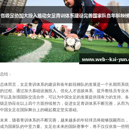
总结：
总体而言，女足青训体系的建设和各年龄段梯队的发展是一个长期而系统
的过程。通过加大基础设施投入、优化人才选拔体系、提升教练员专业水
平以及加强国际交流合作，可以为中国女足的发展提供强有力的支持。各
级足协应在以上四个方面持续努力，促进女足青训体系不断完善，从而为
中国女足在国际舞台上的崛起奠定坚实基础。
未来，随着青训体系的不断完善，越来越多的年轻球员将能够脱颖而出，
成为国家队的中坚力量。女足在未来的国际赛事中，将不仅仅依靠一些明