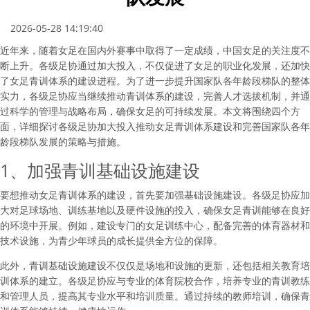
2026-05-28 14:19:40
近年来，随着女足在国内外赛事中取得了一定成绩，中国女足的关注度不
断上升。各级足协通过加大投入，不仅促进了女足的职业化发展，还加快
了女足青训体系的建设进程。为了进一步提升国家队各年龄段梯队的整体
实力，各级足协应当继续推动青训体系的建设，完善人才选拔机制，并通
过科学的管理与战略布局，确保女足的可持续发展。本文将围绕四个方
面，详细探讨各级足协加大投入推动女足青训体系建设和完善国家队各年
龄段梯队发展的策略与措施。
1、加强青训基础设施建设
要想推动女足青训体系的建设，首先要加强基础设施建设。各级足协应加
大对足球场地、训练基地以及硬件设施的投入，确保女足青训能够在良好
的环境中开展。例如，建设专门的女足训练中心，配备完善的体育器材和
技术设施，为青少年球员的成长提供全方位的保障。
此外，青训基础设施建设不仅仅是场地和设施的更新，还包括相关教育培
训体系的建立。各级足协应与专业的体育院校合作，培养专业的青训教练
和管理人员，提高其专业水平和培训质量。通过持续的教师培训，确保青