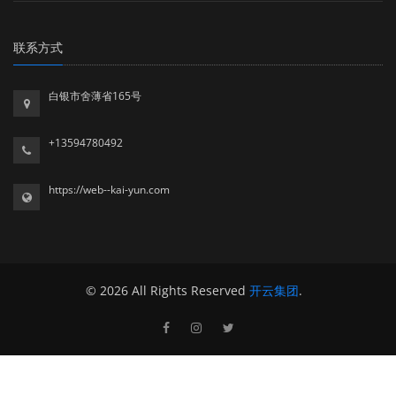
联系方式
白银市舍薄省165号
+13594780492
https://web--kai-yun.com
© 2026 All Rights Reserved
开云集团
.