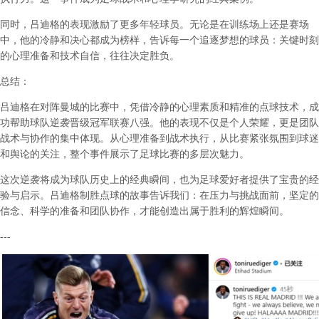
同时，吕迪格的表现激励了更多年轻球员。无论是在训练场上还是赛场
中，他的冷静和决心都成为榜样，告诉每一个追逐梦想的球员：关键时刻
的心理准备和技术自信，往往决定胜负。
总结：
吕迪格在对阵曼城的比赛中，凭借冷静的心理素质和精准的点球技术，成
功帮助球队逆袭晋级冠军联赛八强。他的表现不仅是个人荣耀，更是团队
战术与协作的集中体现。从心理准备到战术执行，从比赛紧张氛围到球迷
和舆论的关注，整个事件展示了足球比赛的多层次魅力。
这次逆袭将成为球队历史上的经典瞬间，也为足球爱好者提供了宝贵的经
验与启示。吕迪格制胜点球的故事告诉我们：在压力与挑战面前，坚定的
信念、科学的准备和团队协作，才能创造出属于胜利的辉煌瞬间。
---