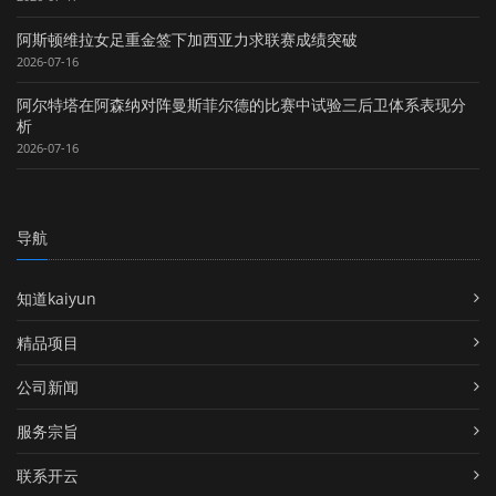
阿斯顿维拉女足重金签下加西亚力求联赛成绩突破
2026-07-16
阿尔特塔在阿森纳对阵曼斯菲尔德的比赛中试验三后卫体系表现分
析
2026-07-16
导航
知道kaiyun
精品项目
公司新闻
服务宗旨
联系开云