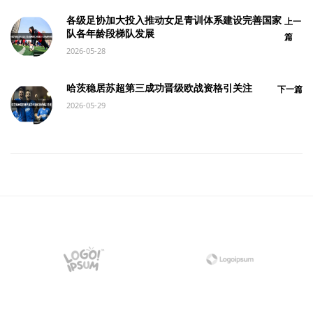
各级足协加大投入推动女足青训体系建设完善国家
上一
队各年龄段梯队发展
篇
2026-05-28
哈茨稳居苏超第三成功晋级欧战资格引关注
下一篇
2026-05-29